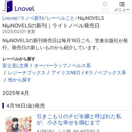
設定
メニュー
Lnovel
ラノベ新刊
レーベルごと
NiμNOVELS
NiμNOVELSの新刊｜ライトノベル発売日
2025/02/01
更新
NiμNOVELSの新刊発売日は毎月18日ごろ、笠倉出版社が発
行。発売日の新しいものから紹介しています。
レーベルから探す
富士見L文庫
オーバーラップノベルス系
レジーナブックス
アイリスNEO
Kラノベブックス系
他から探す
2025年4月
4月18日(金)発売
引きこもりのチビ令嬢と呼ばれた私
が、小さな幸せを掴むまで
4/18(金)
ぷよ猫
NiμNOVELS