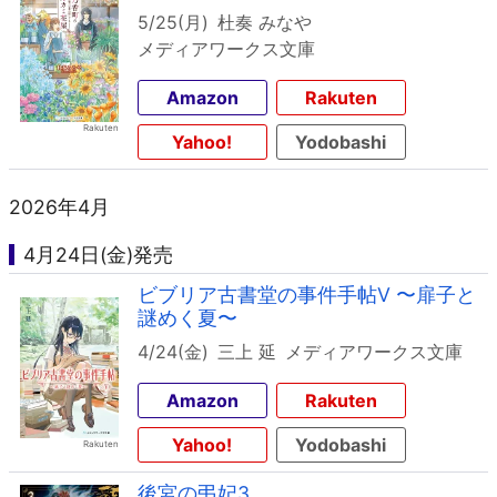
5/25(月)
杜奏 みなや
メディアワークス文庫
Amazon
Rakuten
Yahoo!
Yodobashi
2026年4月
4月24日(金)発売
ビブリア古書堂の事件手帖V 〜扉子と
謎めく夏〜
4/24(金)
三上 延
メディアワークス文庫
Amazon
Rakuten
Yahoo!
Yodobashi
後宮の弔妃3