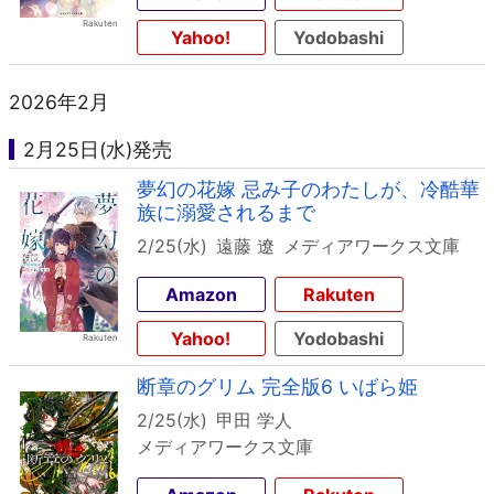
Yahoo!
Yodobashi
2026年2月
2月25日(水)発売
夢幻の花嫁 忌み子のわたしが、冷酷華
族に溺愛されるまで
2/25(水)
遠藤 遼
メディアワークス文庫
Amazon
Rakuten
Yahoo!
Yodobashi
断章のグリム 完全版6 いばら姫
2/25(水)
甲田 学人
メディアワークス文庫