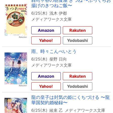
雑司ヶ谷の朝食屋 きつね 〜ふっくらお
揚げのきつねご飯〜
6/25(木)
浅木 伊都
メディアワークス文庫
Amazon
Rakuten
Yahoo!
Yodobashi
雨、時々こんぺいとう
6/25(木)
柴野 日向
メディアワークス文庫
Amazon
Rakuten
Yahoo!
Yodobashi
龍の皇子は封気の姫にくちづける 〜龍
華国契約婚秘録〜
6/25(木)
綾束 乙
メディアワークス文庫