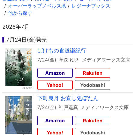
オーバーラップノベルス系
レジーナブックス
他から探す
2026年7月
7月24日(金)発売
ばけもの食道楽紀行
7/24(金)
草森 ゆき
メディアワークス文庫
Amazon
Rakuten
Yahoo!
Yodobashi
下町曳舟 お直し処ぼたん
7/24(金)
神戸遥真
メディアワークス文庫
Amazon
Rakuten
Yahoo!
Yodobashi