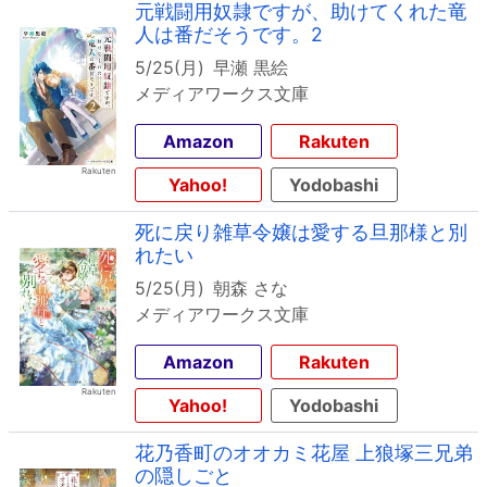
元戦闘用奴隷ですが、助けてくれた竜
人は番だそうです。2
5/25(月)
早瀬 黒絵
メディアワークス文庫
Amazon
Rakuten
Yahoo!
Yodobashi
死に戻り雑草令嬢は愛する旦那様と別
れたい
5/25(月)
朝森 さな
メディアワークス文庫
Amazon
Rakuten
Yahoo!
Yodobashi
花乃香町のオオカミ花屋 上狼塚三兄弟
の隠しごと