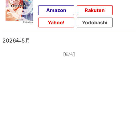
Amazon
Rakuten
Yahoo!
Yodobashi
2026年5月
[広告]