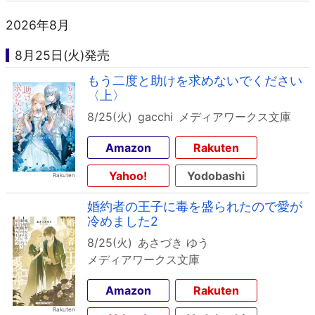
2026年8月
8月25日(火)発売
もう二度と助けを求めないでください
〈上〉
8/25(火)
gacchi
メディアワークス文庫
Amazon
Rakuten
Yahoo!
Yodobashi
婚約者の王子に毒を盛られたので愛が
冷めました2
8/25(火)
あさづき ゆう
メディアワークス文庫
Amazon
Rakuten