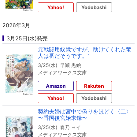
Yahoo!
Yodobashi
2026年3月
3月25日(水)発売
元戦闘用奴隷ですが、助けてくれた竜
人は番だそうです。1
3/25(水)
早瀬 黒絵
メディアワークス文庫
Amazon
Rakuten
Yahoo!
Yodobashi
契約夫婦は宮中で偽りをほどく〈二〉
〜香国後宮始末録〜
3/25(水)
春乃 ヨイ
メディアワークス文庫