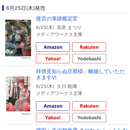
6月25日(木)発売
後宮の筆跡鑑定官
6/25(木)
高里 まつり
メディアワークス文庫
Amazon
Rakuten
Yahoo!
Yodobashi
拝啓見知らぬ旦那様、離婚していただ
きますVI
6/25(木)
久川 航璃
メディアワークス文庫
Amazon
Rakuten
Yahoo!
Yodobashi