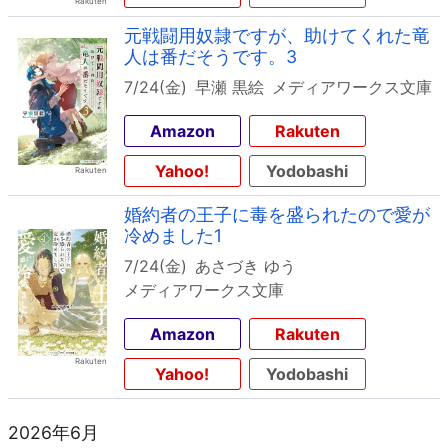
元戦闘用奴隷ですが、助けてくれた竜
人は番だそうです。3
7/24(金)
早瀬 黒絵
メディアワークス文庫
Amazon
Rakuten
Yahoo!
Yodobashi
婚約者の王子に毒を盛られたので愛が
冷めました1
7/24(金)
あさづき ゆう
メディアワークス文庫
Amazon
Rakuten
Yahoo!
Yodobashi
2026年6月