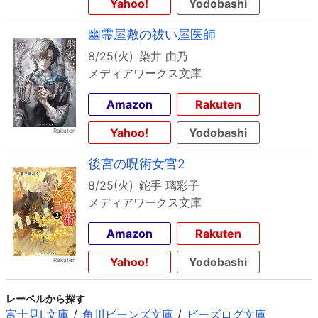
Yahoo!
Yodobashi
幽霊屋敷の祓い屋医師
8/25(火)
染井 由乃
メディアワークス文庫
Amazon
Rakuten
Yahoo!
Yodobashi
後宮の呪術女官2
8/25(火)
鉈手 璃彩子
メディアワークス文庫
Amazon
Rakuten
Yahoo!
Yodobashi
レーベルから探す
富士見L文庫
角川ビーンズ文庫
ビーズログ文庫