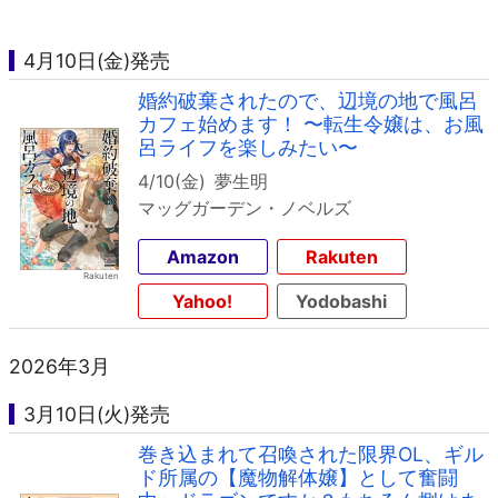
4月10日(金)発売
婚約破棄されたので、辺境の地で風呂
カフェ始めます！ 〜転生令嬢は、お風
呂ライフを楽しみたい〜
4/10(金)
夢生明
マッグガーデン・ノベルズ
Amazon
Rakuten
Yahoo!
Yodobashi
2026年3月
3月10日(火)発売
巻き込まれて召喚された限界OL、ギル
ド所属の【魔物解体嬢】として奮闘