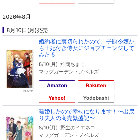
2026年8月
8月10日(月)発売
婚約者に裏切られたので、子爵令嬢か
ら王妃付き侍女にジョブチェンジして
みた 5
8/10(月)
雉間ちまこ
マッグガーデン・ノベルズ
Amazon
Rakuten
Yahoo!
Yodobashi
離婚したので幸せになります！〜出戻
り夫人の商売繁盛記〜
8/10(月)
野生のイエネコ
マッグガーデン・ノベルズ