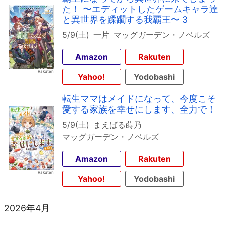
た！ 〜エディットしたゲームキャラ達
と異世界を蹂躙する我覇王〜 3
5/9(土)
一片
マッグガーデン・ノベルズ
Amazon
Rakuten
Yahoo!
Yodobashi
転生ママはメイドになって、今度こそ
愛する家族を幸せにします、全力で！
5/9(土)
まえばる蒔乃
マッグガーデン・ノベルズ
Amazon
Rakuten
Yahoo!
Yodobashi
2026年4月