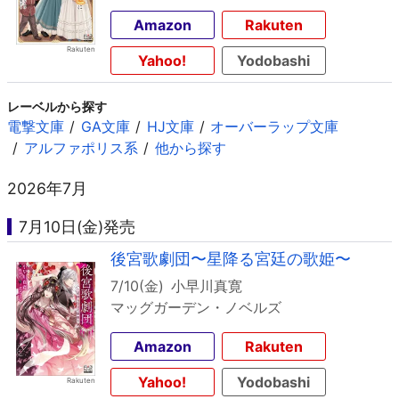
Amazon
Rakuten
Yahoo!
Yodobashi
レーベルから探す
電撃文庫
GA文庫
HJ文庫
オーバーラップ文庫
アルファポリス系
他から探す
2026年7月
7月10日(金)発売
後宮歌劇団〜星降る宮廷の歌姫〜
7/10(金)
小早川真寛
マッグガーデン・ノベルズ
Amazon
Rakuten
Yahoo!
Yodobashi