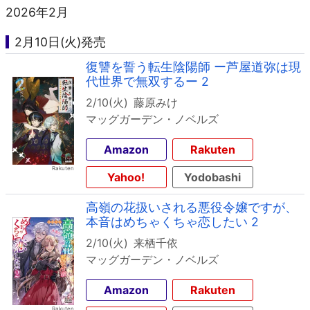
2026年2月
2月10日(火)発売
復讐を誓う転生陰陽師 ー芦屋道弥は現
代世界で無双するー 2
2/10(火)
藤原みけ
マッグガーデン・ノベルズ
Amazon
Rakuten
Yahoo!
Yodobashi
高嶺の花扱いされる悪役令嬢ですが、
本音はめちゃくちゃ恋したい 2
2/10(火)
来栖千依
マッグガーデン・ノベルズ
Amazon
Rakuten