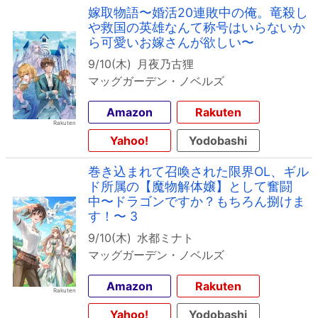
嫁取物語〜婚活20連敗中の俺。竜殺し
や救国の英雄なんて称号はいらないか
ら可愛いお嫁さんが欲しい〜
9/10(木)
月夜乃古狸
マッグガーデン・ノベルズ
Amazon
Rakuten
Yahoo!
Yodobashi
巻き込まれて召喚された限界OL、ギル
ド所属の【魔物解体嬢】として奮闘
中〜ドラゴンですか？もちろん捌けま
す！〜 3
9/10(木)
水都ミナト
マッグガーデン・ノベルズ
Amazon
Rakuten
Yahoo!
Yodobashi