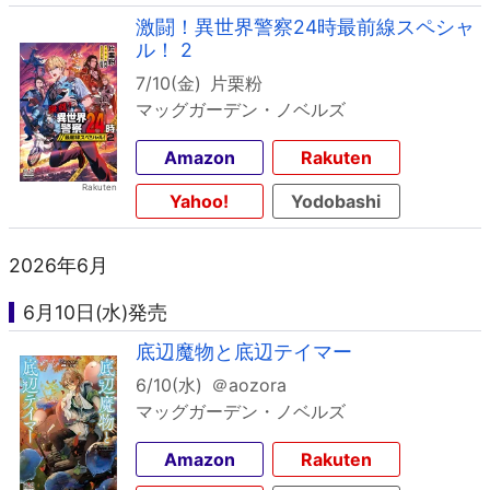
激闘！異世界警察24時最前線スペシャ
ル！ 2
7/10(金)
片栗粉
マッグガーデン・ノベルズ
Amazon
Rakuten
Yahoo!
Yodobashi
2026年6月
6月10日(水)発売
底辺魔物と底辺テイマー
6/10(水)
＠aozora
マッグガーデン・ノベルズ
Amazon
Rakuten