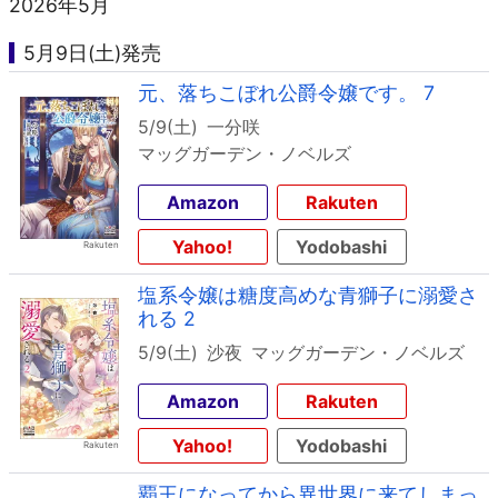
2026年5月
5月9日(土)発売
元、落ちこぼれ公爵令嬢です。 7
5/9(土)
一分咲
マッグガーデン・ノベルズ
Amazon
Rakuten
Yahoo!
Yodobashi
塩系令嬢は糖度高めな青獅子に溺愛さ
れる 2
5/9(土)
沙夜
マッグガーデン・ノベルズ
Amazon
Rakuten
Yahoo!
Yodobashi
覇王になってから異世界に来てしまっ