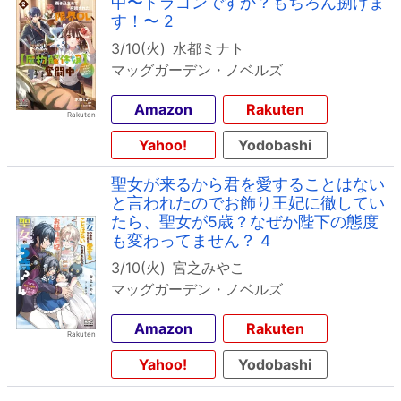
中〜ドラゴンですか？もちろん捌けま
す！〜 2
3/10(火)
水都ミナト
マッグガーデン・ノベルズ
Amazon
Rakuten
Yahoo!
Yodobashi
聖女が来るから君を愛することはない
と言われたのでお飾り王妃に徹してい
たら、聖女が5歳？なぜか陛下の態度
も変わってません？ 4
3/10(火)
宮之みやこ
マッグガーデン・ノベルズ
Amazon
Rakuten
Yahoo!
Yodobashi