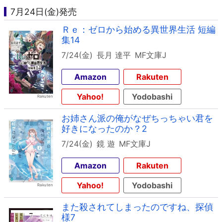
7月24日(金)発売
Ｒｅ：ゼロから始める異世界生活 短編
集14
7/24(金)
長月 達平
MF文庫J
Amazon
Rakuten
Yahoo!
Yodobashi
お姉さん派の俺がなぜちっちゃい君を
好きになったのか？2
7/24(金)
鏡 遊
MF文庫J
Amazon
Rakuten
Yahoo!
Yodobashi
また殺されてしまったのですね、探偵
様7