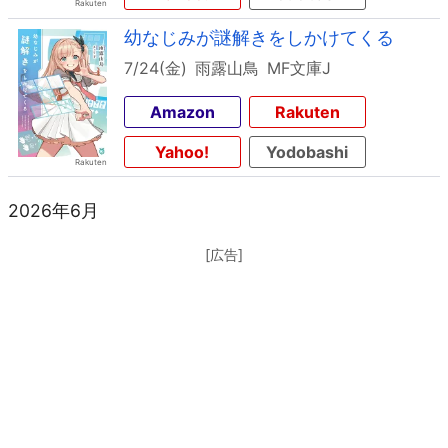
幼なじみが謎解きをしかけてくる
7/24(金)
雨露山鳥
MF文庫J
Amazon
Rakuten
Yahoo!
Yodobashi
2026年6月
[広告]