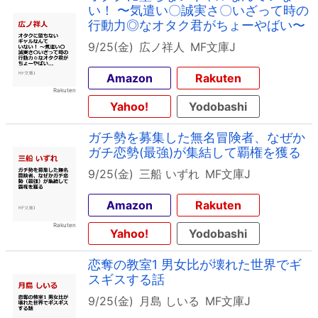
い！ 〜気遣い〇誠実さ〇いざって時の
行動力◎なオタク君がちょーやばい〜
9/25(金)
広ノ祥人
MF文庫J
Amazon
Rakuten
Yahoo!
Yodobashi
ガチ勢を募集した無名冒険者、なぜか
ガチ恋勢(最強)が集結して覇権を獲る
9/25(金)
三船 いずれ
MF文庫J
Amazon
Rakuten
Yahoo!
Yodobashi
恋奪の教室1 男女比が壊れた世界でギ
スギスする話
9/25(金)
月島 しいる
MF文庫J