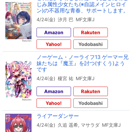
じみ属性少女たち(※自認メインヒロイ
ン)の不器用な青春、サポートします。
4/24(金)
汐月 巴
MF文庫J
Amazon
Rakuten
Yahoo!
Yodobashi
ノーゲーム・ノーライフ13 ゲーマー兄
妹たちは『魔王』を討つ(すくう)よう
です
4/24(金)
榎宮 祐
MF文庫J
Amazon
Rakuten
Yahoo!
Yodobashi
ライアーダンサー
4/24(金)
久追 遥希, マサラダ
MF文庫J