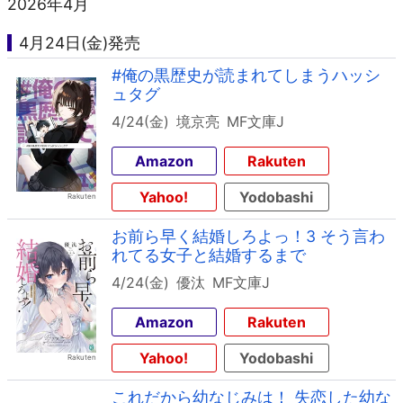
2026年4月
4月24日(金)発売
#俺の黒歴史が読まれてしまうハッシ
ュタグ
4/24(金)
境京亮
MF文庫J
Amazon
Rakuten
Yahoo!
Yodobashi
お前ら早く結婚しろよっ！3 そう言わ
れてる女子と結婚するまで
4/24(金)
優汰
MF文庫J
Amazon
Rakuten
Yahoo!
Yodobashi
これだから幼なじみは！ 失恋した幼な