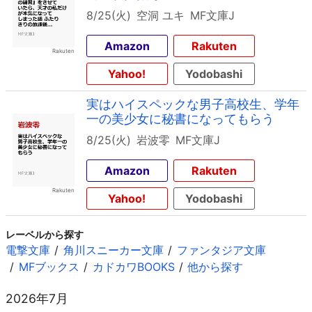
8/25(火)
空洞 ユキ
MF文庫J
Amazon
Rakuten
Yahoo!
Yodobashi
実はハイスペックな男子高校生、学年
一の美少女に秘書になってもらう
8/25(火)
岩波零
MF文庫J
Amazon
Rakuten
Yahoo!
Yodobashi
レーベルから探す
電撃文庫
角川スニーカー文庫
ファンタジア文庫
MFブックス
カドカワBOOKS
他から探す
2026年7月