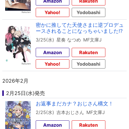
Amazon
Rakuten
Yahoo!
Yodobashi
密かに推してた天使さまに逆プロデュ
ースされることになっちゃいました!?
3/25(水)
星奏 なつめ
MF文庫J
Amazon
Rakuten
Yahoo!
Yodobashi
2026年2月
2月25日(水)発売
お返事まだカナ？おじさん構文！
2/25(水)
吉本おじさん
MF文庫J
Amazon
Rakuten