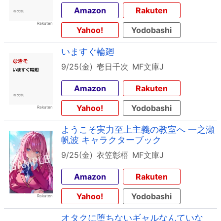
Amazon
Rakuten
Yahoo!
Yodobashi
いますぐ輪廻
9/25(金)
壱日千次
MF文庫J
Amazon
Rakuten
Yahoo!
Yodobashi
ようこそ実力至上主義の教室へ 一之瀬
帆波 キャラクターブック
9/25(金)
衣笠彰梧
MF文庫J
Amazon
Rakuten
Yahoo!
Yodobashi
オタクに堕ちないギャルなんていな