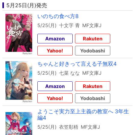
5月25日(月)発売
いのちの食べ方8
5/25(月)
十文字 青
MF文庫J
Amazon
Rakuten
Yahoo!
Yodobashi
ちゃんと好きって言える子無双4
5/25(月)
七菜 なな
MF文庫J
Amazon
Rakuten
Yahoo!
Yodobashi
ようこそ実力至上主義の教室へ 3年生
編4
5/25(月)
衣笠彰梧
MF文庫J