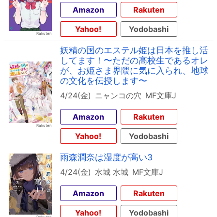
Amazon
Rakuten
Yahoo!
Yodobashi
妖精の国のエステル姫は日本を推し活
してます！〜ただの高校生であるオレ
が、お姫さま界隈に気に入られ、地球
の文化を伝授します〜
4/24(金)
ニャンコの穴
MF文庫J
Amazon
Rakuten
Yahoo!
Yodobashi
雨森潤奈は湿度が高い3
4/24(金)
水城 水城
MF文庫J
Amazon
Rakuten
Yahoo!
Yodobashi