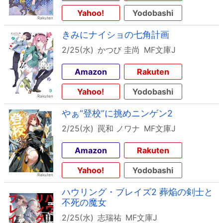
Yahoo!
Yodobashi
きみにナイショの七角計画
2/25(水)
かつび 圭尚
MF文庫J
Amazon
Rakuten
Yahoo!
Yodobashi
やぁ“登校”に挑めニンゲン2
2/25(水)
罠和 ノワナ
MF文庫J
Amazon
Rakuten
Yahoo!
Yodobashi
ハウリング・ブレイズ2 葬焔の剣士と
不死の魔女
2/25(水)
志瑞祐
MF文庫J