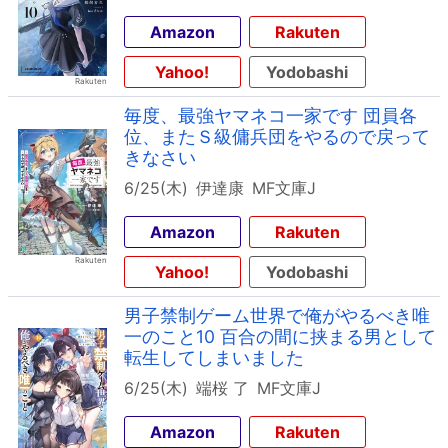
Amazon
Rakuten
Yahoo!
Yodobashi
毎度、最強ヤマネコ一家です 団員各
位、またＳ級傭兵団をやるので戻って
きなさい
6/25(木)
伊達康
MF文庫J
Amazon
Rakuten
Yahoo!
Yodobashi
男子禁制ゲーム世界で俺がやるべき唯
一のこと10 百合の間に挟まる男として
転生してしまいました
6/25(木)
端桜 了
MF文庫J
Amazon
Rakuten