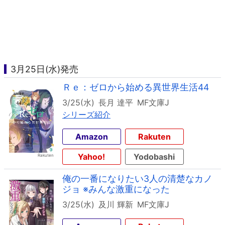
3月25日(水)発売
Ｒｅ：ゼロから始める異世界生活44
3/25(水)
長月 達平
MF文庫J
シリーズ紹介
Amazon
Rakuten
Yahoo!
Yodobashi
俺の一番になりたい3人の清楚なカノ
ジョ ※みんな激重になった
3/25(水)
及川 輝新
MF文庫J