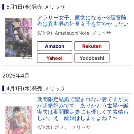
5月1日(金)発売 メリッサ
アラサー女子、魔女になる〜S級冒険
者は異世界の社畜女子を甘やかしたい
5/1(金)
AmetsuchiNote
メリッサ
Amazon
Rakuten
Yahoo!
Yodobashi
2026年4月
4月1日(水)発売 メリッサ
期間限定結婚で望まれない妻ですが夫
が超絶好みです、ありがとう世界〜誠
実夫は期間限定妻にも優しくて素晴ら
しい。え、離婚はしますよね？〜
4/1(水)
ポメ。
メリッサ