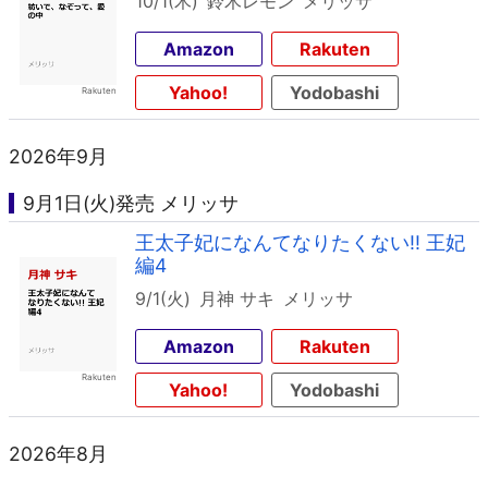
10/1(木)
鈴木レモン
メリッサ
Amazon
Rakuten
Yahoo!
Yodobashi
2026年9月
9月1日(火)発売 メリッサ
王太子妃になんてなりたくない!! 王妃
編4
9/1(火)
月神 サキ
メリッサ
Amazon
Rakuten
Yahoo!
Yodobashi
2026年8月