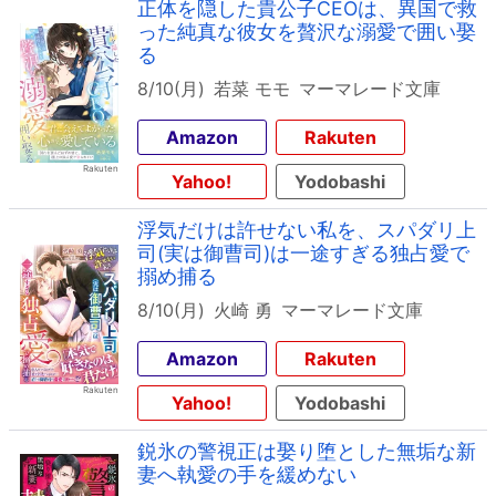
正体を隠した貴公子CEOは、異国で救
った純真な彼女を贅沢な溺愛で囲い娶
る
8/10(月)
若菜 モモ
マーマレード文庫
Amazon
Rakuten
Yahoo!
Yodobashi
浮気だけは許せない私を、スパダリ上
司(実は御曹司)は一途すぎる独占愛で
搦め捕る
8/10(月)
火崎 勇
マーマレード文庫
Amazon
Rakuten
Yahoo!
Yodobashi
鋭氷の警視正は娶り堕とした無垢な新
妻へ執愛の手を緩めない