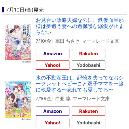
7月10日(金)発売
お見合い政略夫婦なのに、鉄仮面旦那
様は夢追う妻への過保護な溺愛が止ま
らない
7/10(金)
高田 ちさき
マーマレード文庫
Amazon
Rakuten
Yahoo!
Yodobashi
氷の不動産王は、記憶を失ってなおシ
ークレットベビーごと双子ママを一途
に執愛する〜忘れても愛してる〜
7/10(金)
白亜 凛
マーマレード文庫
Amazon
Rakuten
Yahoo!
Yodobashi