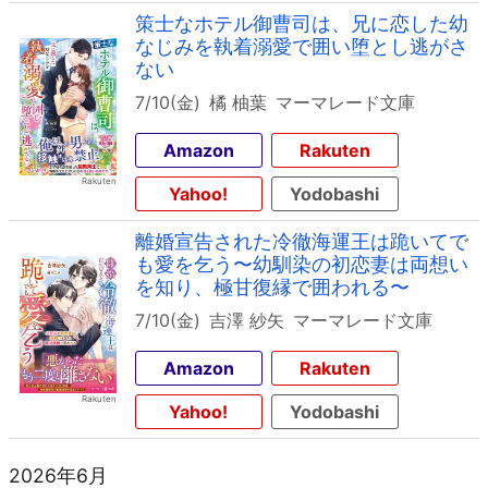
策士なホテル御曹司は、兄に恋した幼
なじみを執着溺愛で囲い堕とし逃がさ
ない
7/10(金)
橘 柚葉
マーマレード文庫
Amazon
Rakuten
Yahoo!
Yodobashi
離婚宣告された冷徹海運王は跪いてで
も愛を乞う〜幼馴染の初恋妻は両想い
を知り、極甘復縁で囲われる〜
7/10(金)
吉澤 紗矢
マーマレード文庫
Amazon
Rakuten
Yahoo!
Yodobashi
2026年6月