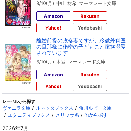
8/10(月)
中山 紡希
マーマレード文庫
Amazon
Rakuten
Yahoo!
Yodobashi
離婚前提の政略妻ですが、冷徹外科医
の旦那様に秘密の子どもごと家族溺愛
されています
8/10(月)
木登
マーマレード文庫
Amazon
Rakuten
Yahoo!
Yodobashi
レーベルから探す
ヴァニラ文庫
ルネッタブックス
角川ルビー文庫
エタニティブックス
メリッサ系
他から探す
2026年7月