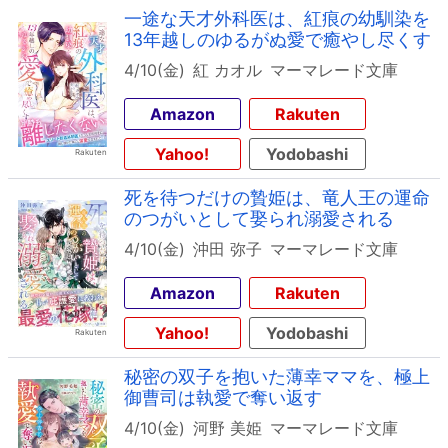
一途な天才外科医は、紅痕の幼馴染を
13年越しのゆるがぬ愛で癒やし尽くす
4/10(金)
紅 カオル
マーマレード文庫
Amazon
Rakuten
Yahoo!
Yodobashi
死を待つだけの贄姫は、竜人王の運命
のつがいとして娶られ溺愛される
4/10(金)
沖田 弥子
マーマレード文庫
Amazon
Rakuten
Yahoo!
Yodobashi
秘密の双子を抱いた薄幸ママを、極上
御曹司は執愛で奪い返す
4/10(金)
河野 美姫
マーマレード文庫