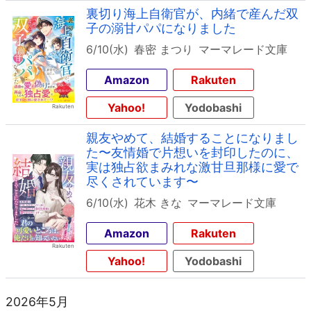
裏切り海上自衛官が、内緒で産んだ双
子の溺甘パパになりました
6/10(水)
春密 まつり
マーマレード文庫
Amazon
Rakuten
Yahoo!
Yodobashi
親友やめて、結婚することになりまし
た〜友情婚で片想いを封印したのに、
実は独占欲まみれな激甘旦那様に愛で
尽くされています〜
6/10(水)
花木 きな
マーマレード文庫
Amazon
Rakuten
Yahoo!
Yodobashi
2026年5月