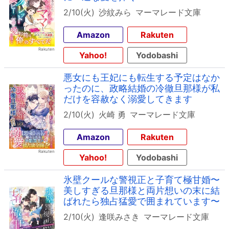
2/10(火)
沙紋みら
マーマレード文庫
Amazon
Rakuten
Yahoo!
Yodobashi
悪女にも王妃にも転生する予定はなか
ったのに、政略結婚の冷徹旦那様が私
だけを容赦なく溺愛してきます
2/10(火)
火崎 勇
マーマレード文庫
Amazon
Rakuten
Yahoo!
Yodobashi
氷壁クールな警視正と子育て極甘婚〜
美しすぎる旦那様と両片想いの末に結
ばれたら独占猛愛で囲まれています〜
2/10(火)
逢咲みさき
マーマレード文庫