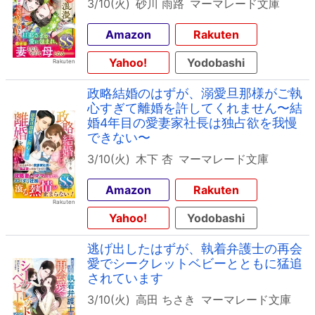
3/10(火)
砂川 雨路
マーマレード文庫
Amazon
Rakuten
Yahoo!
Yodobashi
政略結婚のはずが、溺愛旦那様がご執
心すぎて離婚を許してくれません〜結
婚4年目の愛妻家社長は独占欲を我慢
できない〜
3/10(火)
木下 杏
マーマレード文庫
Amazon
Rakuten
Yahoo!
Yodobashi
逃げ出したはずが、執着弁護士の再会
愛でシークレットベビーとともに猛追
されています
3/10(火)
高田 ちさき
マーマレード文庫