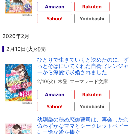
Amazon
Rakuten
Yahoo!
Yodobashi
2026年2月
2月10日(火)発売
ひとりで生きていくと決めたのに、ず
っとそばにいてくれた自衛官レンジャ
ーから深愛で求婚されました
2/10(火)
木登
マーマレード文庫
Amazon
Rakuten
Yahoo!
Yodobashi
幼馴染の秘め恋御曹司は、再会した余
命わずかなママとシークレットベビー
に一途な愛を捧ぐ