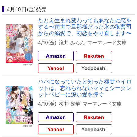
4月10日(金)発売
たとえ生まれ変わってもあなたに恋を
する〜前世で旦那様だった氷の御曹司
からの溺愛で、初恋をやり直します〜
4/10(金)
滝井 みらん
マーマレード文庫
Amazon
Rakuten
Yahoo!
Yodobashi
パパになっていたと知った極甘パイロ
ットは、忘れられないママとシークレ
ットベビーに深い愛を捧ぐ
4/10(金)
桜井 響華
マーマレード文庫
Amazon
Rakuten
Yahoo!
Yodobashi