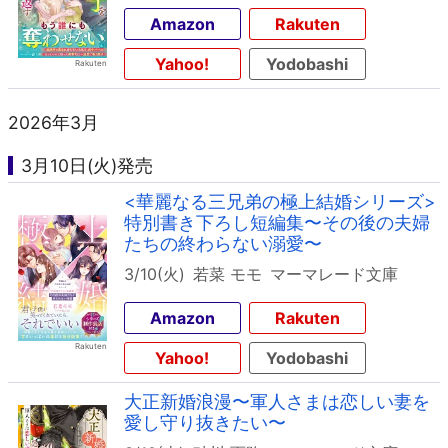
Amazon
Rakuten
Yahoo!
Yodobashi
2026年3月
3月10日(火)発売
<華麗なる三兄弟の極上結婚シリーズ>
特別書き下ろし短編集〜その後の夫婦
たちの終わらない溺愛〜
3/10(火)
若菜 モモ
マーマレード文庫
Amazon
Rakuten
Yahoo!
Yodobashi
大正新婚浪漫〜軍人さまは恋しい妻を
愛し守り抜きたい〜