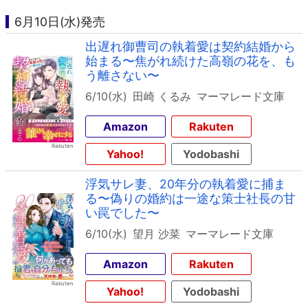
6月10日(水)発売
出遅れ御曹司の執着愛は契約結婚から
始まる〜焦がれ続けた高嶺の花を、も
う離さない〜
6/10(水)
田崎 くるみ
マーマレード文庫
Amazon
Rakuten
Yahoo!
Yodobashi
浮気サレ妻、20年分の執着愛に捕ま
る〜偽りの婚約は一途な策士社長の甘
い罠でした〜
6/10(水)
望月 沙菜
マーマレード文庫
Amazon
Rakuten
Yahoo!
Yodobashi