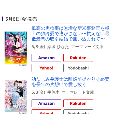
5月8日(金)発売
孤高の黒検事は無垢な新米事務官を極
上の独占愛で逃がさない〜抗えない最
低最悪の取引結婚で囲い込まれて〜
5/8(金)
結城 ひなた
マーマレード文庫
Amazon
Rakuten
Yahoo!
Yodobashi
幼なじみ弁護士は離婚前提かりそめ妻
を長年の片想いで愛し抜く
5/8(金)
宇佐木
マーマレード文庫
Amazon
Rakuten
Yahoo!
Yodobashi