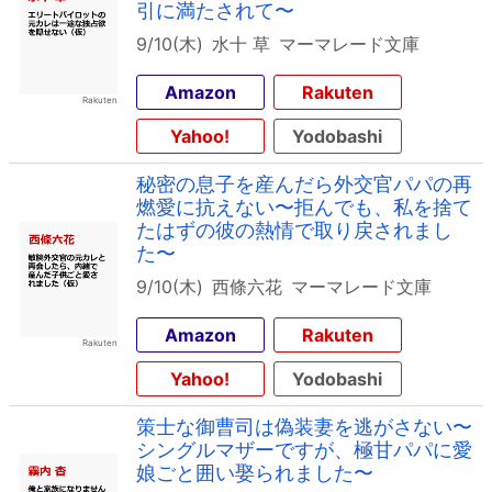
引に満たされて〜
9/10(木)
水十 草
マーマレード文庫
Amazon
Rakuten
Yahoo!
Yodobashi
秘密の息子を産んだら外交官パパの再
燃愛に抗えない〜拒んでも、私を捨て
たはずの彼の熱情で取り戻されまし
た〜
9/10(木)
西條六花
マーマレード文庫
Amazon
Rakuten
Yahoo!
Yodobashi
策士な御曹司は偽装妻を逃がさない〜
シングルマザーですが、極甘パパに愛
娘ごと囲い娶られました〜