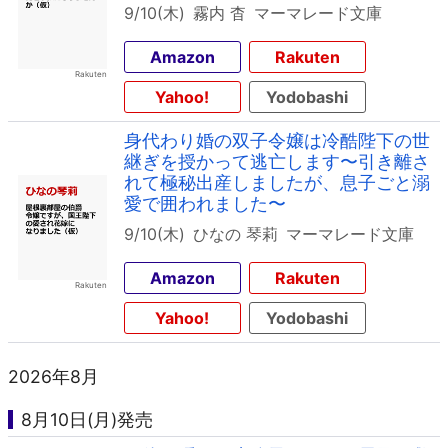
9/10(木)
霧内 杳
マーマレード文庫
Amazon
Rakuten
Yahoo!
Yodobashi
身代わり婚の双子令嬢は冷酷陛下の世
継ぎを授かって逃亡します〜引き離さ
れて極秘出産しましたが、息子ごと溺
愛で囲われました〜
9/10(木)
ひなの 琴莉
マーマレード文庫
Amazon
Rakuten
Yahoo!
Yodobashi
2026年8月
8月10日(月)発売