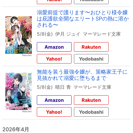
溺愛前提で護ります〜おひとり様令嬢
は庇護欲全開なエリートSPの熱に溶か
される〜
5/8(金)
伊月 ジュイ
マーマレード文庫
Amazon
Rakuten
Yahoo!
Yodobashi
無能を装う最強令嬢が、策略家王子に
見抜かれて溺愛に堕ちるまで
5/8(金)
晴日 青
マーマレード文庫
Amazon
Rakuten
Yahoo!
Yodobashi
2026年4月