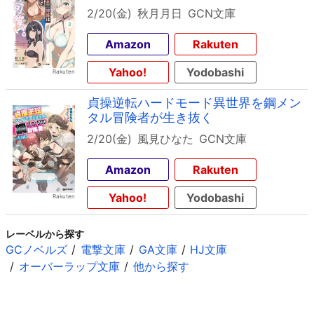
2/20(金)
秋月月日
GCN文庫
Amazon
Rakuten
Yahoo!
Yodobashi
貞操逆転ハードモード異世界を鋼メン
タル冒険者が生き抜く
2/20(金)
風見ひなた
GCN文庫
Amazon
Rakuten
Yahoo!
Yodobashi
レーベルから探す
GCノベルズ
電撃文庫
GA文庫
HJ文庫
オーバーラップ文庫
他から探す