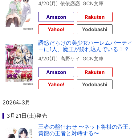
4/20(月)
依依恋恋
GCN文庫
Amazon
Rakuten
Yahoo!
Yodobashi
誘惑だらけの美少女ハーレムパーティ
ーに1人、魔王が紛れ込んでいる！？
4/20(月)
高野ケイ
GCN文庫
Amazon
Rakuten
Yahoo!
Yodobashi
2026年3月
3月21日(土)発売
王者の盤狂わせ 〜ネット将棋の帝王、
黄龍の王者と対峙する〜