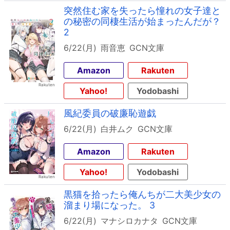
突然住む家を失ったら憧れの女子達と
の秘密の同棲生活が始まったんだが？
2
6/22(月)
雨音恵
GCN文庫
Amazon
Rakuten
Yahoo!
Yodobashi
風紀委員の破廉恥遊戯
6/22(月)
白井ムク
GCN文庫
Amazon
Rakuten
Yahoo!
Yodobashi
黒猫を拾ったら俺んちが二大美少女の
溜まり場になった。 3
6/22(月)
マナシロカナタ
GCN文庫