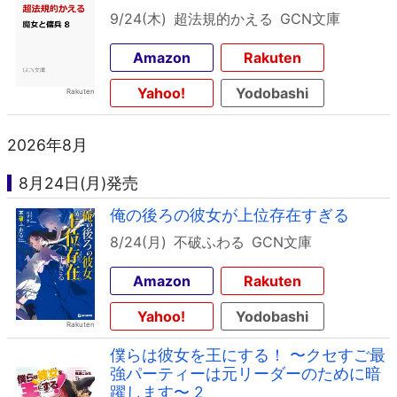
9/24(木)
超法規的かえる
GCN文庫
Amazon
Rakuten
Yahoo!
Yodobashi
2026年8月
8月24日(月)発売
俺の後ろの彼女が上位存在すぎる
8/24(月)
不破ふわる
GCN文庫
Amazon
Rakuten
Yahoo!
Yodobashi
僕らは彼女を王にする！ 〜クセすご最
強パーティーは元リーダーのために暗
躍します〜 2