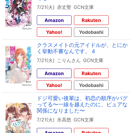
7/21(火)
赤丈聖
GCN文庫
Amazon
Rakuten
Yahoo!
Yodobashi
クラスメイトの元アイドルが、とにか
く挙動不審なんです。 4
7/21(火)
こりんさん
GCN文庫
Amazon
Rakuten
Yahoo!
Yodobashi
ドジ可愛い後輩は、初恋の順序がバグ
ってる〜一線を越えたのに、ピュアな
関係になりました〜
7/21(火)
氷高悠
GCN文庫
Amazon
Rakuten