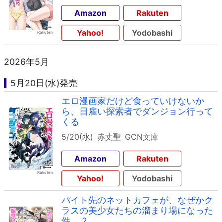
Amazon
Rakuten
Yahoo!
Yodobashi
2026年5月
5月20日(水)発売
エロ漫画家だけど食っていけないか
ら、日雇い探索者でダンジョン行って
くる
5/20(水)
赤丈聖
GCN文庫
Amazon
Rakuten
Yahoo!
Yodobashi
バイト先のネットカフェが、なぜかク
ラスの美少女たちの溜まり場になった
件。 2