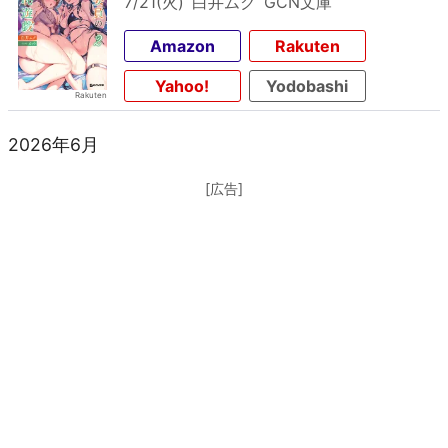
7/21(火)
白井ムク
GCN文庫
Amazon
Rakuten
Yahoo!
Yodobashi
2026年6月
[広告]