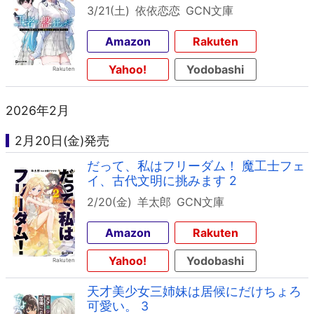
3/21(土)
依依恋恋
GCN文庫
Amazon
Rakuten
Yahoo!
Yodobashi
2026年2月
2月20日(金)発売
だって、私はフリーダム！ 魔工士フェ
イ、古代文明に挑みます 2
2/20(金)
羊太郎
GCN文庫
Amazon
Rakuten
Yahoo!
Yodobashi
天才美少女三姉妹は居候にだけちょろ
可愛い。 3