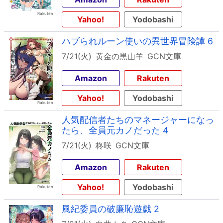
Yahoo!
Yodobashi
ハブられルーン使いの異世界冒険譚 6
7/21(火)
黄金の黒山羊
GCN文庫
Amazon
Rakuten
Yahoo!
Yodobashi
人気配信者たちのマネージャーになっ
たら、全員元カノだった 4
7/21(火)
柊咲
GCN文庫
Amazon
Rakuten
Yahoo!
Yodobashi
風紀委員の破廉恥遊戯 2