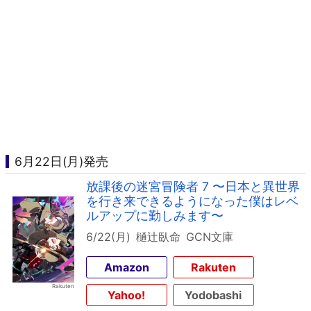
6月22日(月)発売
放課後の迷宮冒険者 7 〜日本と異世界
を行き来できるようになった僕はレベ
ルアップに勤しみます〜
6/22(月)
樋辻臥命
GCN文庫
Amazon
Rakuten
Yahoo!
Yodobashi