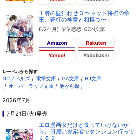
王者の盤狂わせ 3 〜ネット将棋の帝
王、蒼紅の神童と相搏つ〜
8/24(月)
依依恋恋
GCN文庫
Amazon
Rakuten
Yahoo!
Yodobashi
レーベルから探す
GCノベルズ
電撃文庫
GA文庫
HJ文庫
オーバーラップ文庫
他から探す
2026年7月
7月21日(火)発売
エロ漫画家だけど食っていけないか
ら、日雇い探索者でダンジョン行って
くる 2