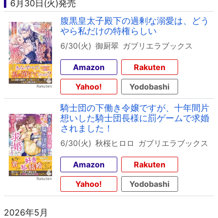
6月30日(火)発売
腹黒皇太子殿下の過剰な溺愛は、どう
やら私だけの特権らしい
6/30(火)
御厨翠
ガブリエラブックス
Amazon
Rakuten
Yahoo!
Yodobashi
騎士団の下働き令嬢ですが、十年間片
想いした騎士団長様に罰ゲームで求婚
されました！
6/30(火)
秋桜ヒロロ
ガブリエラブックス
Amazon
Rakuten
Yahoo!
Yodobashi
2026年5月