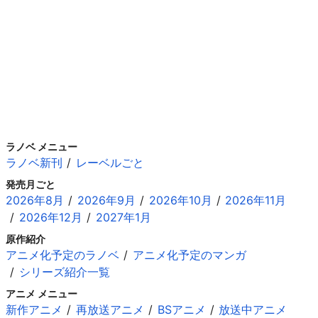
ラノベ メニュー
ラノベ新刊
レーベルごと
発売月ごと
2026年8月
2026年9月
2026年10月
2026年11月
2026年12月
2027年1月
原作紹介
アニメ化予定のラノベ
アニメ化予定のマンガ
シリーズ紹介一覧
アニメ メニュー
新作アニメ
再放送アニメ
BSアニメ
放送中アニメ