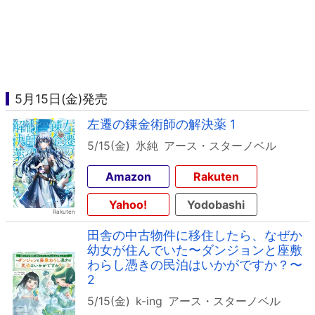
5月15日(金)発売
左遷の錬金術師の解決薬 1
5/15(金)
氷純
アース・スターノベル
Amazon
Rakuten
Yahoo!
Yodobashi
田舎の中古物件に移住したら、なぜか
幼女が住んでいた〜ダンジョンと座敷
わらし憑きの民泊はいかがですか？〜
2
5/15(金)
k-ing
アース・スターノベル