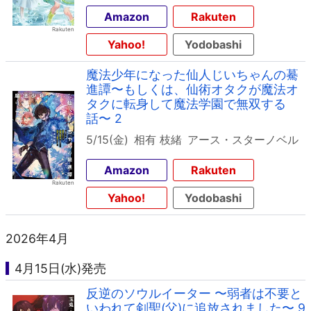
Amazon
Rakuten
Yahoo!
Yodobashi
魔法少年になった仙人じいちゃんの驀
進譚〜もしくは、仙術オタクが魔法オ
タクに転身して魔法学園で無双する
話〜 2
5/15(金)
相有 枝緒
アース・スターノベル
Amazon
Rakuten
Yahoo!
Yodobashi
2026年4月
4月15日(水)発売
反逆のソウルイーター 〜弱者は不要と
いわれて剣聖(父)に追放されました〜 9