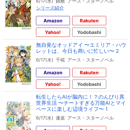
6/17(水)
鍋敷
アース・スターノベル
シリーズ紹介
Amazon
Rakuten
Yahoo!
Yodobashi
無自覚なオッドアイ 〜エミリア・ハウ
レットは、今日も商いに忙しい〜 2
6/17(水)
千椛
アース・スターノベル
Amazon
Rakuten
Yahoo!
Yodobashi
転生したらAIが脳内に！？のんびり異
世界生活 〜チートすぎる万能AIとマイ
ペースに楽しむ辺境ライフ〜 1
6/17(水)
逢坂
アース・スターノベル