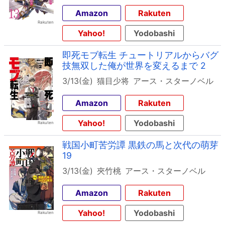
Amazon
Rakuten
Yahoo!
Yodobashi
即死モブ転生 チュートリアルからバグ
技無双した俺が世界を変えるまで 2
3/13(金)
猫目少将
アース・スターノベル
Amazon
Rakuten
Yahoo!
Yodobashi
戦国小町苦労譚 黒鉄の馬と次代の萌芽
19
3/13(金)
夾竹桃
アース・スターノベル
Amazon
Rakuten
Yahoo!
Yodobashi