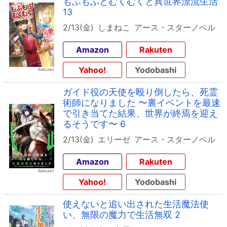
もふもふとむくむくと異世界漂流生活
13
2/13(金)
しまねこ
アース・スターノベル
Amazon
Rakuten
Yahoo!
Yodobashi
ガイド役の天使を殴り倒したら、死霊
術師になりました 〜裏イベントを最速
で引き当てた結果、世界が終焉を迎え
るそうです〜 6
2/13(金)
エリーゼ
アース・スターノベル
Amazon
Rakuten
Yahoo!
Yodobashi
使えないと追い出された生活魔法使
い、無限の魔力で生活無双 2