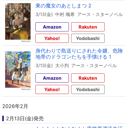
東の魔女のあとしまつ 2
3/13(金)
中村 颯希
アース・スターノベル
Amazon
Rakuten
Yahoo!
Yodobashi
身代わりで島送りにされた令嬢、危険
地帯のドラゴンたちを手懐ける 1
3/13(金)
大小判
アース・スターノベル
Amazon
Rakuten
Yahoo!
Yodobashi
2026年2月
2月13日(金)発売