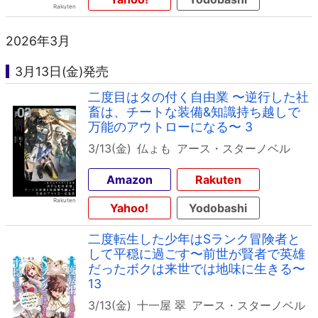
2026年3月
3月13日(金)発売
二度目はタの付く自由業 〜逆行した社
畜は、チートな装備&知識持ち越しで
万能のアウトローになる〜 3
3/13(金)
仏ょも
アース・スターノベル
Amazon
Rakuten
Yahoo!
Yodobashi
二度転生した少年はSランク冒険者と
して平穏に過ごす〜前世が賢者で英雄
だったボクは来世では地味に生きる〜
13
3/13(金)
十一屋 翠
アース・スターノベル