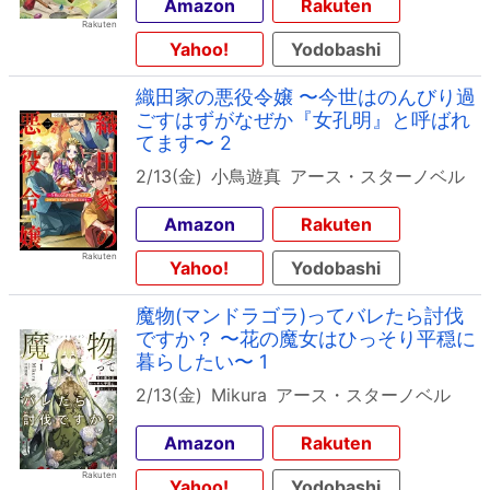
Amazon
Rakuten
Yahoo!
Yodobashi
織田家の悪役令嬢 〜今世はのんびり過
ごすはずがなぜか『女孔明』と呼ばれ
てます〜 2
2/13(金)
小鳥遊真
アース・スターノベル
Amazon
Rakuten
Yahoo!
Yodobashi
魔物(マンドラゴラ)ってバレたら討伐
ですか？ 〜花の魔女はひっそり平穏に
暮らしたい〜 1
2/13(金)
Mikura
アース・スターノベル
Amazon
Rakuten
Yahoo!
Yodobashi