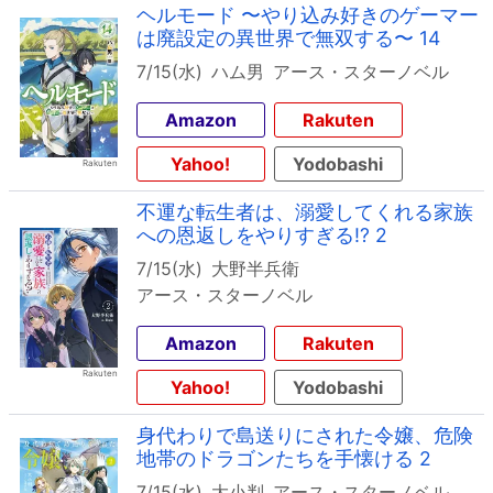
ヘルモード 〜やり込み好きのゲーマー
は廃設定の異世界で無双する〜 14
7/15(水)
ハム男
アース・スターノベル
Amazon
Rakuten
Yahoo!
Yodobashi
不運な転生者は、溺愛してくれる家族
への恩返しをやりすぎる!? 2
7/15(水)
大野半兵衛
アース・スターノベル
Amazon
Rakuten
Yahoo!
Yodobashi
身代わりで島送りにされた令嬢、危険
地帯のドラゴンたちを手懐ける 2
7/15(水)
大小判
アース・スターノベル