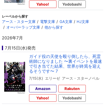
Yahoo!
Yodobashi
レーベルから探す
アース・スター文庫
電撃文庫
GA文庫
HJ文庫
オーバーラップ文庫
他から探す
2026年7月
7月15日(水)発売
ガイド役の天使を殴り倒したら、死霊
術師になりました 〜裏イベントを最速
で引き当てた結果、世界が終焉を迎え
るそうです〜 7
7/15(水)
エリーゼ
アース・スターノベル
Amazon
Rakuten
Yahoo!
Yodobashi