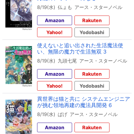
8/19(水)
仏ょも
アース・スターノベル
Amazon
Rakuten
Yahoo!
Yodobashi
使えないと追い出された生活魔法使
い、無限の魔力で生活無双 3
8/19(水)
九頭七尾
アース・スターノベル
Amazon
Rakuten
Yahoo!
Yodobashi
異世界は猫と共に システムエンジニア
が挑む領地再建の魔法具開発 6
8/19(水)
ぱげ
アース・スターノベル
Amazon
Rakuten