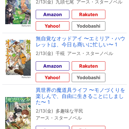
2/13(金)
九頭七尾
アース・スターノベル
Amazon
Rakuten
Yahoo!
Yodobashi
無自覚なオッドアイ 〜エミリア・ハウ
レットは、今日も商いに忙しい〜 1
2/13(金)
千椛
アース・スターノベル
Amazon
Rakuten
Yahoo!
Yodobashi
異世界の魔道具ライフ 〜モノづくりを
楽しんで、自由に生きることにしまし
た〜 1
2/13(金)
多趣味な平民
アース・スターノベル