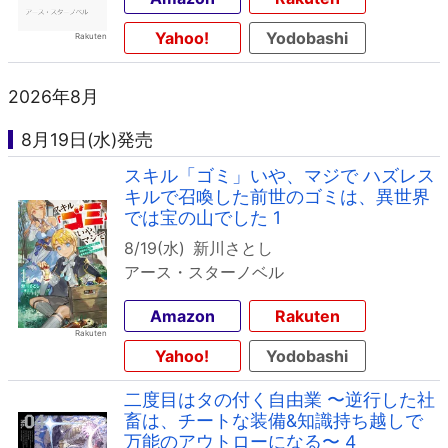
Yahoo!
Yodobashi
2026年8月
8月19日(水)発売
スキル「ゴミ」いや、マジで ハズレス
キルで召喚した前世のゴミは、異世界
では宝の山でした 1
8/19(水)
新川さとし
アース・スターノベル
Amazon
Rakuten
Yahoo!
Yodobashi
二度目はタの付く自由業 〜逆行した社
畜は、チートな装備&知識持ち越しで
万能のアウトローになる〜 4