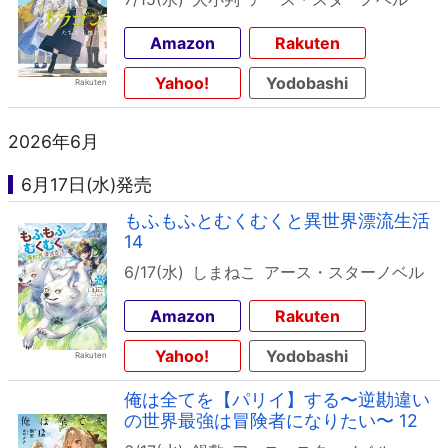
Amazon
Rakuten
Yahoo!
Yodobashi
2026年6月
6月17日(水)発売
もふもふとむくむくと異世界漂流生活
14
6/17(水)
しまねこ
アース・スターノベル
Amazon
Rakuten
Yahoo!
Yodobashi
俺は全てを【パリイ】する〜逆勘違い
の世界最強は冒険者になりたい〜 12