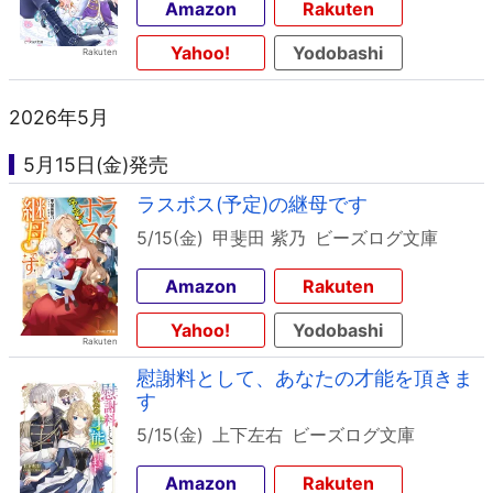
Amazon
Rakuten
Yahoo!
Yodobashi
2026年5月
5月15日(金)発売
ラスボス(予定)の継母です
5/15(金)
甲斐田 紫乃
ビーズログ文庫
Amazon
Rakuten
Yahoo!
Yodobashi
慰謝料として、あなたの才能を頂きま
す
5/15(金)
上下左右
ビーズログ文庫
Amazon
Rakuten