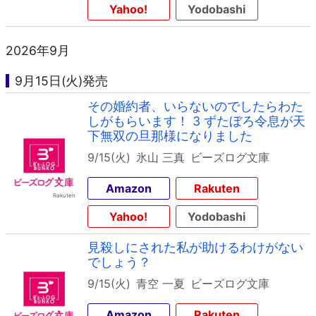
Yahoo!
Yodobashi
2026年9月
9月15日(火)発売
その婚約者、いらないのでしたらわた
しがもらいます！ 3 ずたぼろ令息が天
下無双の旦那様になりました
9/15(火)
氷山 三真
ビーズログ文庫
Amazon
Rakuten
Yahoo!
Yodobashi
見殺しにされた私が助けるわけがない
でしょう？
9/15(火)
青空 一夏
ビーズログ文庫
Amazon
Rakuten