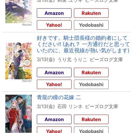
3/13(金)
和泉 ユウキ
ビーズログ文庫
Amazon
Rakuten
Yahoo!
Yodobashi
好きです。騎士団長様の婚約者にして
ください!! (あれ？ 一方通行だと思って
いたのに、最近視線が熱い気がします)
3/13(金)
うり北 うりこ
ビーズログ文庫
Amazon
Rakuten
Yahoo!
Yodobashi
青龍の瞳の花嫁 二
3/13(金)
石田 リンネ
ビーズログ文庫
Amazon
Rakuten
Yahoo!
Yodobashi