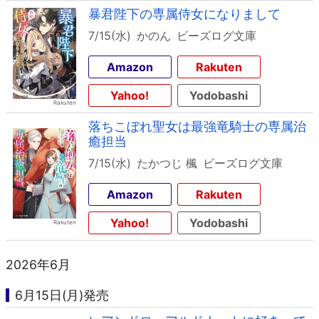
暴君陛下の専属侍女になりまして
7/15(水)
かのん
ビーズログ文庫
Amazon
Rakuten
Yahoo!
Yodobashi
落ちこぼれ聖女は最強竜騎士の専属治
癒担当
7/15(水)
たかつじ 楓
ビーズログ文庫
Amazon
Rakuten
Yahoo!
Yodobashi
2026年6月
6月15日(月)発売