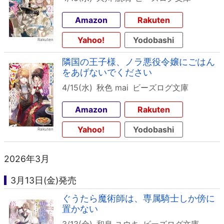
Amazon
Rakuten
Yahoo!
Yodobashi
隣国の王子様、ノラ悪役令嬢にごはん
をあげないでください
4/15(水)
秋色 mai
ビーズログ文庫
Amazon
Rakuten
Yahoo!
Yodobashi
2026年3月
3月13日(金)発売
ぐうたら魔術師は、専属騎士しか傍に
置かない