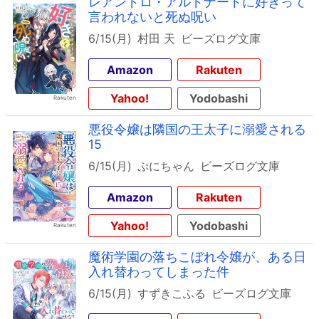
レアンドロ・アルドナートに好きって
言われないと死ぬ呪い
6/15(月)
村田 天
ビーズログ文庫
Amazon
Rakuten
Yahoo!
Yodobashi
悪役令嬢は隣国の王太子に溺愛される
15
6/15(月)
ぷにちゃん
ビーズログ文庫
Amazon
Rakuten
Yahoo!
Yodobashi
魔術学園の落ちこぼれ令嬢が、ある日
入れ替わってしまった件
6/15(月)
すずきこふる
ビーズログ文庫