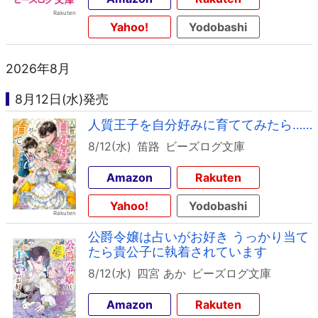
Yahoo!
Yodobashi
2026年8月
8月12日(水)発売
人質王子を自分好みに育ててみたら……
8/12(水)
笛路
ビーズログ文庫
Amazon
Rakuten
Yahoo!
Yodobashi
公爵令嬢は占いがお好き うっかり当て
たら貴公子に執着されています
8/12(水)
四宮 あか
ビーズログ文庫
Amazon
Rakuten