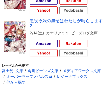
Amazon
Rakuten
Yahoo!
Yodobashi
悪役令嬢の無念はわたしが晴らします
2
2/14(土)
カナリア５５
ビーズログ文庫
Amazon
Rakuten
Yahoo!
Yodobashi
レーベルから探す
富士見L文庫
角川ビーンズ文庫
メディアワークス文庫
オーバーラップノベルス系
レジーナブックス
他から探す