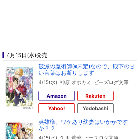
4月15日(水)発売
破滅の魔術師(※未定)なので、殿下の甘
い言葉はお断りします
4/15(水)
神原 オホカミ
ビーズログ文庫
Amazon
Rakuten
Yahoo!
Yodobashi
英雄様、ワケあり幼妻はいかがです
か？ 2
4/15(水)
久川 航璃
ビーズログ文庫