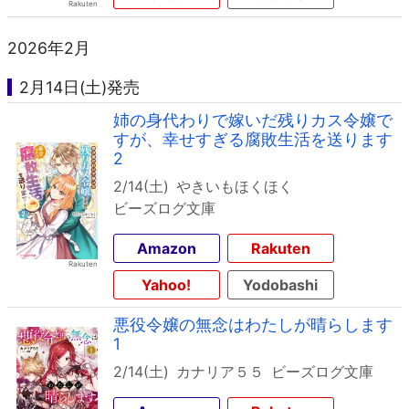
2026年2月
2月14日(土)発売
姉の身代わりで嫁いだ残りカス令嬢で
すが、幸せすぎる腐敗生活を送ります
2
2/14(土)
やきいもほくほく
ビーズログ文庫
Amazon
Rakuten
Yahoo!
Yodobashi
悪役令嬢の無念はわたしが晴らします
1
2/14(土)
カナリア５５
ビーズログ文庫