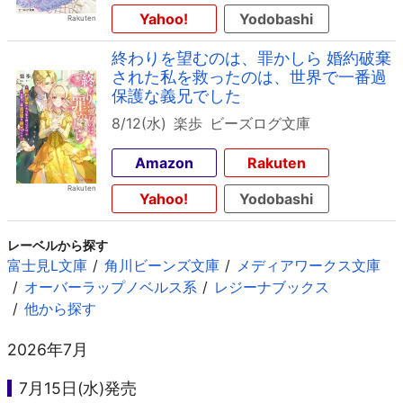
Yahoo!
Yodobashi
終わりを望むのは、罪かしら 婚約破棄
された私を救ったのは、世界で一番過
保護な義兄でした
8/12(水)
楽歩
ビーズログ文庫
Amazon
Rakuten
Yahoo!
Yodobashi
レーベルから探す
富士見L文庫
角川ビーンズ文庫
メディアワークス文庫
オーバーラップノベルス系
レジーナブックス
他から探す
2026年7月
7月15日(水)発売