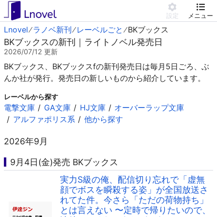
設定
メニュー
Lnovel
ラノベ新刊
レーベルごと
BKブックス
BKブックスの新刊｜ライトノベル発売日
2026/07/12
更新
BKブックス、BKブックスfの新刊発売日は毎月5日ごろ、ぶ
んか社が発行。発売日の新しいものから紹介しています。
レーベルから探す
電撃文庫
GA文庫
HJ文庫
オーバーラップ文庫
アルファポリス系
他から探す
2026年9月
9月4日(金)発売 BKブックス
実力S級の俺、配信切り忘れで「虚無
顔でボスを瞬殺する姿」が全国放送さ
れてた件。今さら「ただの荷物持ち」
とは言えない 〜定時で帰りたいので、