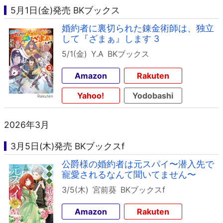
5月1日(金)発売 BKブックス
婚約者に裏切られた錬金術師は、独立
して『ざまぁ』します 3
5/1(金)
Y.A
BKブックス
Amazon
Rakuten
Yahoo!
Yodobashi
2026年3月
3月5日(木)発売 BKブックスf
公爵様の婚約者は元スパイ〜潜入先で
寵愛されるなんて聞いてません〜
3/5(木)
宮前葵
BKブックスf
Amazon
Rakuten