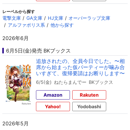
レーベルから探す
電撃文庫
GA文庫
HJ文庫
オーバーラップ文庫
アルファポリス系
他から探す
2026年6月
6月5日(金)発売 BKブックス
追放されたの、全員今日でした。〜相
席から始まった仮パーティーが噛み合
いすぎて、復帰要請はお断りします〜
6/5(金)
ねたらまんでー
BKブックス
Amazon
Rakuten
Yahoo!
Yodobashi
2026年5月