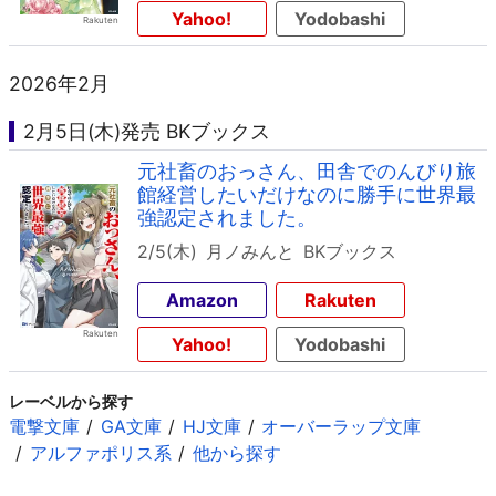
Yahoo!
Yodobashi
2026年2月
2月5日(木)発売 BKブックス
元社畜のおっさん、田舎でのんびり旅
館経営したいだけなのに勝手に世界最
強認定されました。
2/5(木)
月ノみんと
BKブックス
Amazon
Rakuten
Yahoo!
Yodobashi
レーベルから探す
電撃文庫
GA文庫
HJ文庫
オーバーラップ文庫
アルファポリス系
他から探す