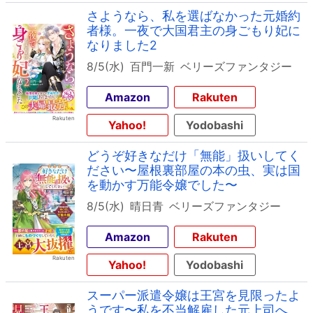
さようなら、私を選ばなかった元婚約
者様。一夜で大国君主の身ごもり妃に
なりました2
8/5(水)
百門一新
ベリーズファンタジー
Amazon
Rakuten
Yahoo!
Yodobashi
どうぞ好きなだけ「無能」扱いしてく
ださい〜屋根裏部屋の本の虫、実は国
を動かす万能令嬢でした〜
8/5(水)
晴日青
ベリーズファンタジー
Amazon
Rakuten
Yahoo!
Yodobashi
スーパー派遣令嬢は王宮を見限ったよ
うです〜私を不当解雇した元上司へ。