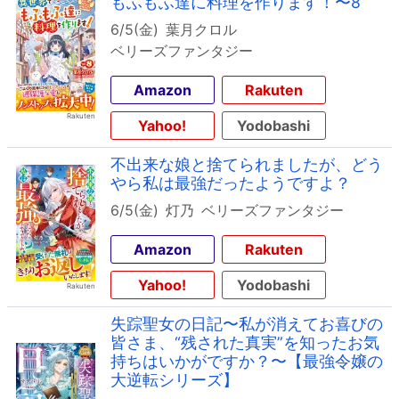
もふもふ達に料理を作ります！〜8
6/5(金)
葉月クロル
ベリーズファンタジー
Amazon
Rakuten
Yahoo!
Yodobashi
不出来な娘と捨てられましたが、どう
やら私は最強だったようですよ？
6/5(金)
灯乃
ベリーズファンタジー
Amazon
Rakuten
Yahoo!
Yodobashi
失踪聖女の日記〜私が消えてお喜びの
皆さま、“残された真実”を知ったお気
持ちはいかがですか？〜【最強令嬢の
大逆転シリーズ】