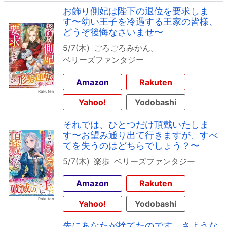
お飾り側妃は陛下の退位を要求しま
す〜幼い王子を冷遇する王家の皆様、
どうぞ後悔なさいませ〜
5/7(木)
ごろごろみかん。
ベリーズファンタジー
Amazon
Rakuten
Yahoo!
Yodobashi
それでは、ひとつだけ頂戴いたしま
す〜お望み通り出て行きますが、すべ
てを失うのはどちらでしょう？〜
5/7(木)
楽歩
ベリーズファンタジー
Amazon
Rakuten
Yahoo!
Yodobashi
先にあなたが捨てたのです。さような