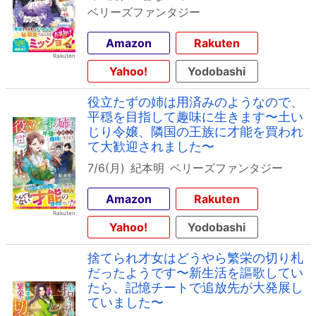
ベリーズファンタジー
Amazon
Rakuten
Yahoo!
Yodobashi
役立たずの姉は用済みのようなので、
平穏を目指して趣味に生きます〜土い
じり令嬢、隣国の王族に才能を買われ
て大歓迎されました〜
7/6(月)
紀本明
ベリーズファンタジー
Amazon
Rakuten
Yahoo!
Yodobashi
捨てられ才女はどうやら繁栄の切り札
だったようです〜新生活を謳歌してい
たら、記憶チートで追放先が大発展し
ていました〜