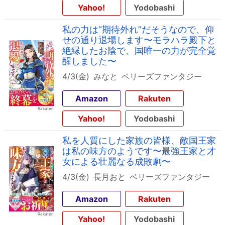
Yahoo!
Yodobashi
私の力は“期待外れ”だそうなので、仰
せの通り退場します〜モラハラ殿下と
絶縁したお陰で、国唯一の力が完全覚
醒しました〜
4/3(金)
みなと
ベリーズファンタジー
Amazon
Rakuten
Yahoo!
Yodobashi
私を人質にした家族の皆様、敵国王家
は私の味方のようです〜最強王家と才
女による壮麗なる成敗劇〜
4/3(金)
長月おと
ベリーズファンタジー
Amazon
Rakuten
Yahoo!
Yodobashi