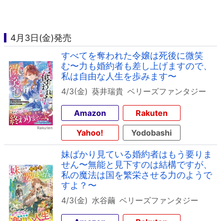
4月3日(金)発売
すべてを奪われた令嬢は死後に微笑
む〜力も婚約者も差し上げますので、
私は自由な人生を歩みます〜
4/3(金)
葵井瑞貴
ベリーズファンタジー
Amazon
Rakuten
Yahoo!
Yodobashi
妹ばかり見ている婚約者はもう要りま
せん〜無能と見下すのは結構ですが、
私の魔法は国を繁栄させる力のようで
すよ？〜
4/3(金)
水谷繭
ベリーズファンタジー