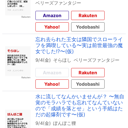
ベリーズファンタジー
Amazon
Rakuten
Yahoo!
Yodobashi
忘れ去られた王女は隣国でスローライ
フを満喫している〜実は前世最強の魔
女でした⁉〜(仮)
9/4(金)
そらほし
ベリーズファンタジー
Amazon
Rakuten
Yahoo!
Yodobashi
水に流してなんかいませんが？ 〜無自
覚のモラハラでも忘れてなんていない
ので「成績を落とせ」という手紙はた
だの起爆剤です〜(仮)
9/4(金)
ぽんぽこ狸