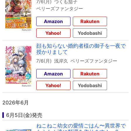
7/6(月)
つくも茄子
ベリーズファンタジー
Amazon
Rakuten
Yahoo!
Yodobashi
顔も知らない婚約者様の御子を一夜で
授かりまして
7/6(月)
浅岸久
ベリーズファンタジー
Amazon
Rakuten
Yahoo!
Yodobashi
2026年6月
6月5日(金)発売
ねこねこ幼女の愛情ごはん〜異世界で