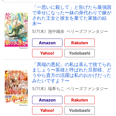
「一思いに殺して」と告げたら最強国
で幸せになった〜妹の身代わりで嫁が
された王女と彼女を棄てた家族の結
末〜
5/7(木)
池中織奈
ベリーズファンタジー
Amazon
Rakuten
Yahoo!
Yodobashi
「異端の悪妃」の私は喜んで捨てられ
ましょう〜英雄と呼ばれた旦那様、ど
うやら貴方の活躍は私のおかげだった
みたいですよ？〜
5/7(木)
瑞希ちこ
ベリーズファンタジー
Amazon
Rakuten
Yahoo!
Yodobashi