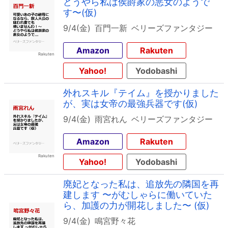
どうやら私は侯爵家の悪女のようで
す〜(仮)
9/4(金)
百門一新
ベリーズファンタジー
Amazon
Rakuten
Yahoo!
Yodobashi
外れスキル『テイム』を授かりました
が、実は女帝の最強兵器です(仮)
9/4(金)
雨宮れん
ベリーズファンタジー
Amazon
Rakuten
Yahoo!
Yodobashi
廃妃となった私は、追放先の隣国を再
建します 〜がむしゃらに働いていた
ら、加護の力が開花しました〜 (仮)
9/4(金)
鳴宮野々花