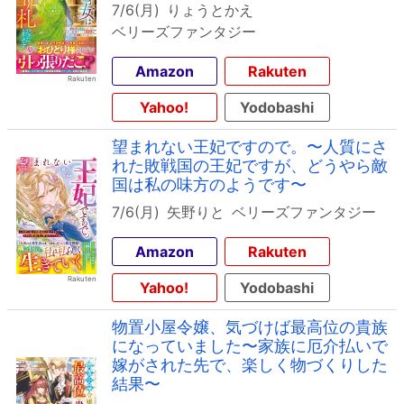
7/6(月)
りょうとかえ
ベリーズファンタジー
Amazon
Rakuten
Yahoo!
Yodobashi
望まれない王妃ですので。〜人質にさ
れた敗戦国の王妃ですが、どうやら敵
国は私の味方のようです〜
7/6(月)
矢野りと
ベリーズファンタジー
Amazon
Rakuten
Yahoo!
Yodobashi
物置小屋令嬢、気づけば最高位の貴族
になっていました〜家族に厄介払いで
嫁がされた先で、楽しく物づくりした
結果〜