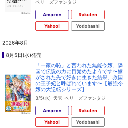
ベリーズファンタジー
Amazon
Rakuten
Yahoo!
Yodobashi
2026年8月
8月5日(水)発売
「一家の恥」と言われた無能令嬢、隣
国で伝説の力に目覚めたようです〜嫁
がされた先で好きに生きた結果、救国
の王子妃と呼ばれています〜【最強令
嬢の大逆転シリーズ】
8/5(水)
天壱
ベリーズファンタジー
Amazon
Rakuten
Yahoo!
Yodobashi