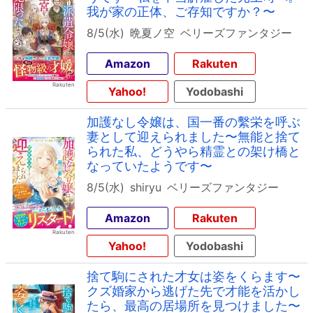
我が家の正体、ご存知ですか？〜
8/5(水)
晩夏ノ空
ベリーズファンタジー
Amazon
Rakuten
Yahoo!
Yodobashi
加護なし令嬢は、国一番の繫栄を呼ぶ
妻として迎えられました〜無能と捨て
られた私、どうやら精霊との架け橋と
なっていたようです〜
8/5(水)
shiryu
ベリーズファンタジー
Amazon
Rakuten
Yahoo!
Yodobashi
捨て駒にされた才女は姿をくらます〜
クズ婚家から逃げた先で才能を活かし
たら、最高の居場所を見つけました〜