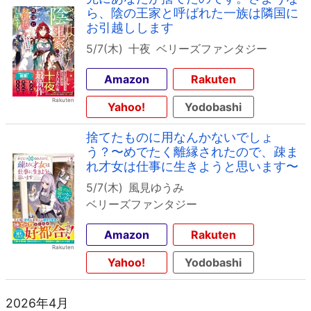
ら、陰の王家と呼ばれた一族は隣国に
お引越しします
5/7(木)
十夜
ベリーズファンタジー
Amazon
Rakuten
Yahoo!
Yodobashi
捨てたものに用なんかないでしょ
う？〜めでたく離縁されたので、疎ま
れ才女は仕事に生きようと思います〜
5/7(木)
風見ゆうみ
ベリーズファンタジー
Amazon
Rakuten
Yahoo!
Yodobashi
2026年4月