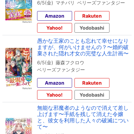
6/5(金)
マチバリ
ベリーズファンタジー
Amazon
Rakuten
Yahoo!
Yodobashi
愚かな王家のことも忘れて幸せになり
ますが、何がいけませんの？〜婚約破
棄された隠れ才女の完璧な人生計画〜
6/5(金)
藤森フクロウ
ベリーズファンタジー
Amazon
Rakuten
Yahoo!
Yodobashi
無能な邪魔者のようなので消えて差し
上げます〜手紙を残して消えた令嬢
と、彼女を利用した人々の破滅につい
て〜