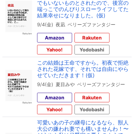
でもいないものとされたので、後宮の
端っこでのんびりスローライフしてた
結果幸せになりました。(仮)
9/4(金)
夜凪
ベリーズファンタジー
Amazon
Rakuten
Yahoo!
Yodobashi
この結婚は王命ですから。初夜で拒絶
された花嫁です、それでは自由にやら
せていただきます！(仮)
9/4(金)
夏目みや
ベリーズファンタジー
Amazon
Rakuten
Yahoo!
Yodobashi
可愛いあの子の継母になるなら、獣人
大公の嫌われ妻でも構いませんわ！〜