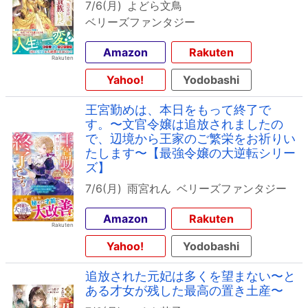
7/6(月)
よどら文鳥
ベリーズファンタジー
Amazon
Rakuten
Yahoo!
Yodobashi
王宮勤めは、本日をもって終了で
す。〜文官令嬢は追放されましたの
で、辺境から王家のご繁栄をお祈りい
たします〜【最強令嬢の大逆転シリー
ズ】
7/6(月)
雨宮れん
ベリーズファンタジー
Amazon
Rakuten
Yahoo!
Yodobashi
追放された元妃は多くを望まない〜と
ある才女が残した最高の置き土産〜