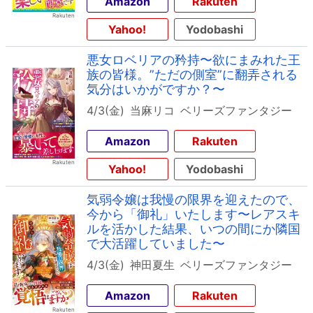
Amazon
Rakuten
Yahoo!
Yodobashi
悪女ロベリアの矜持〜欲にまみれた王
族の皆様。”ただの側室”に翻弄される
気分はいかがですか？〜
4/3(金)
当麻リコ
ベリーズファンタジー
Amazon
Rakuten
Yahoo!
Yodobashi
気弱令嬢は我慢の限界を迎えたので、
今から「御礼」いたします〜レアスキ
ルを活かした結果、いつの間にか隣国
で大活躍していました〜
4/3(金)
神田夏生
ベリーズファンタジー
Amazon
Rakuten