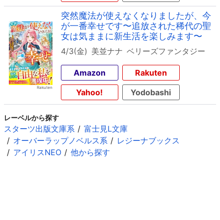
突然魔法が使えなくなりましたが、今
が一番幸せです〜追放された稀代の聖
女は気ままに新生活を楽しみます〜
4/3(金)
美並ナナ
ベリーズファンタジー
Amazon
Rakuten
Yahoo!
Yodobashi
レーベルから探す
スターツ出版文庫系
富士見L文庫
オーバーラップノベルス系
レジーナブックス
アイリスNEO
他から探す