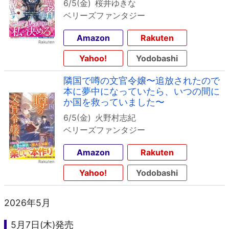
6/5(金)
桜井ゆきな
ベリーズファンタジー
Amazon
Rakuten
Yahoo!
Yodobashi
隣国で噂の文官令嬢〜追放されたので
本に夢中になっていたら、いつの間に
か国を救っていました〜
6/5(金)
火野村志紀
ベリーズファンタジー
Amazon
Rakuten
Yahoo!
Yodobashi
2026年5月
5月7日(木)発売