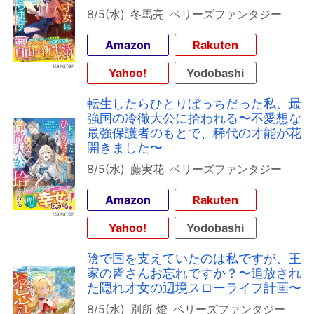
8/5(水)
冬馬亮
ベリーズファンタジー
Amazon
Rakuten
Yahoo!
Yodobashi
転生したらひとりぼっちだった私、最
強国の冷徹大公に拾われる〜不愛想な
最強保護者のもとで、稀代の才能が花
開きました〜
8/5(水)
藤実花
ベリーズファンタジー
Amazon
Rakuten
Yahoo!
Yodobashi
陰で国を支えていたのは私ですが、王
家の皆さんお忘れですか？〜追放され
た隠れ才女の辺境スローライフ計画〜
8/5(水)
別所 燈
ベリーズファンタジー