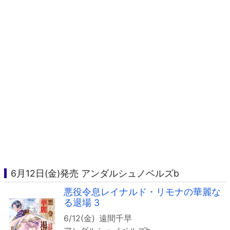
6月12日(金)発売 アンダルシュノベルズb
悪役令息レイナルド・リモナの華麗な
る退場 3
6/12(金)
遠間千早