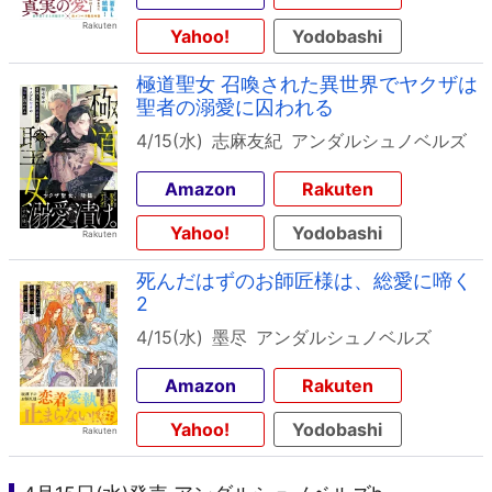
Yahoo!
Yodobashi
極道聖女 召喚された異世界でヤクザは
聖者の溺愛に囚われる
4/15(水)
志麻友紀
アンダルシュノベルズ
Amazon
Rakuten
Yahoo!
Yodobashi
死んだはずのお師匠様は、総愛に啼く
2
4/15(水)
墨尽
アンダルシュノベルズ
Amazon
Rakuten
Yahoo!
Yodobashi