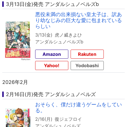
3月13日(金)発売 アンダルシュノベルズb
悪役未満の出来損ない皇太子は、訳あ
り幼なじみの巨大な愛に包まれている
らしい
3/13(金)
虎ノ威きよひ
アンダルシュノベルズb
Amazon
Rakuten
Yahoo!
Yodobashi
2026年2月
2月16日(月)発売 アンダルシュノベルズ
おそらく、僕だけ違うゲームをしてい
る。
2/16(月)
復ジェフロイ
アンダルシュノベルズ