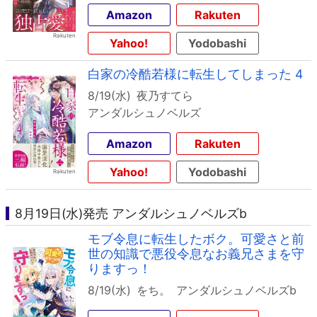
Amazon
Rakuten
Yahoo!
Yodobashi
白家の冷酷若様に転生してしまった 4
8/19(水)
夜乃すてら
アンダルシュノベルズ
Amazon
Rakuten
Yahoo!
Yodobashi
8月19日(水)発売 アンダルシュノベルズb
モブ令息に転生したボク。可愛さと前
世の知識で悪役令息なお義兄さまを守
りますっ！
8/19(水)
をち。
アンダルシュノベルズb