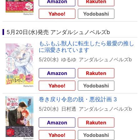
Amazon
Rakuten
Yahoo!
Yodobashi
5月20日(水)発売 アンダルシュノベルズb
もふもふ獣人に転生したら最愛の推し
に溺愛されています
5/20(水)
ゆるゆ
アンダルシュノベルズb
Amazon
Rakuten
Yahoo!
Yodobashi
巻き戻り令息の脱・悪役計画 3
5/20(水)
日村透
アンダルシュノベルズb
Amazon
Rakuten
Yahoo!
Yodobashi