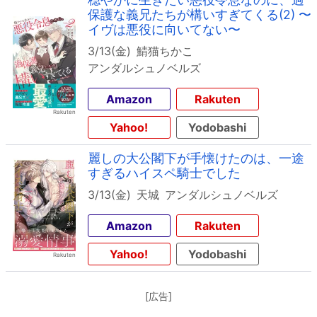
保護な義兄たちが構いすぎてくる(2) 〜
イヴは悪役に向いてない〜
3/13(金)
鯖猫ちかこ
アンダルシュノベルズ
Amazon
Rakuten
Yahoo!
Yodobashi
麗しの大公閣下が手懐けたのは、一途
すぎるハイスペ騎士でした
3/13(金)
天城
アンダルシュノベルズ
Amazon
Rakuten
Yahoo!
Yodobashi
[広告]