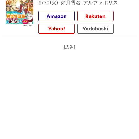
6/30(火)
如月雪名
アルファポリス
Amazon
Rakuten
Yahoo!
Yodobashi
[広告]