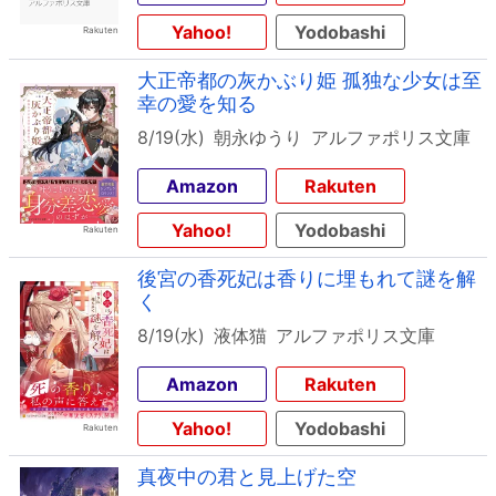
Yahoo!
Yodobashi
大正帝都の灰かぶり姫 孤独な少女は至
幸の愛を知る
8/19(水)
朝永ゆうり
アルファポリス文庫
Amazon
Rakuten
Yahoo!
Yodobashi
後宮の香死妃は香りに埋もれて謎を解
く
8/19(水)
液体猫
アルファポリス文庫
Amazon
Rakuten
Yahoo!
Yodobashi
真夜中の君と見上げた空