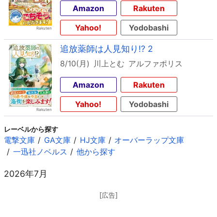
Amazon
Rakuten
Yahoo!
Yodobashi
追放薬師は人見知り!? 2
8/10(月)
川上とむ
アルファポリス
Amazon
Rakuten
Yahoo!
Yodobashi
レーベルから探す
電撃文庫
GA文庫
HJ文庫
オーバーラップ文庫
一迅社ノベルス
他から探す
2026年7月
[広告]