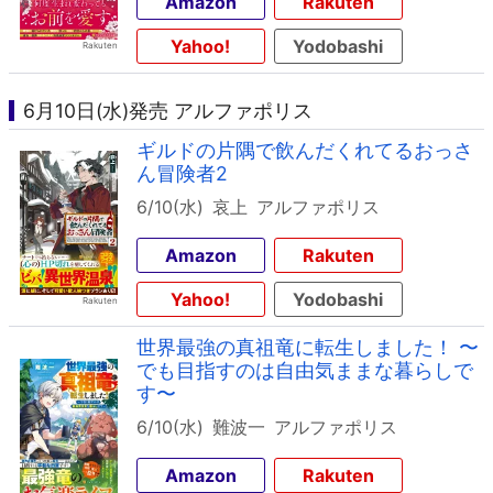
Amazon
Rakuten
Yahoo!
Yodobashi
6月10日(水)発売 アルファポリス
ギルドの片隅で飲んだくれてるおっさ
ん冒険者2
6/10(水)
哀上
アルファポリス
Amazon
Rakuten
Yahoo!
Yodobashi
世界最強の真祖竜に転生しました！ 〜
でも目指すのは自由気ままな暮らしで
す〜
6/10(水)
難波一
アルファポリス
Amazon
Rakuten