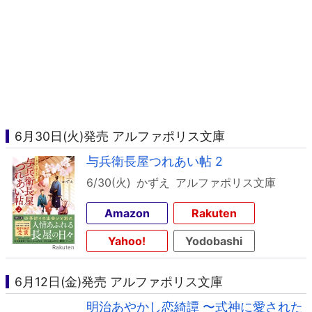
6月30日(火)発売 アルファポリス文庫
与兵衛長屋つれあい帖 2
6/30(火)
かずえ
アルファポリス文庫
Amazon
Rakuten
Yahoo!
Yodobashi
6月12日(金)発売 アルファポリス文庫
明治あやかし恋綺譚 〜式神に愛された