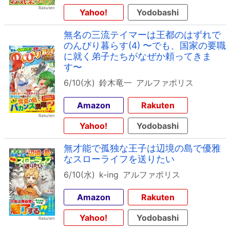
Yahoo!
Yodobashi
無名の三流テイマーは王都のはずれで
のんびり暮らす(4) 〜でも、国家の要職
に就く弟子たちがなぜか頼ってきま
す〜
6/10(水)
鈴木竜一
アルファポリス
Amazon
Rakuten
Yahoo!
Yodobashi
無才能で孤独な王子は辺境の島で優雅
なスローライフを送りたい
6/10(水)
k-ing
アルファポリス
Amazon
Rakuten
Yahoo!
Yodobashi