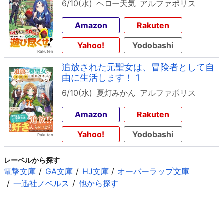
6/10(水)
ヘロー天気
アルファポリス
Amazon
Rakuten
Yahoo!
Yodobashi
追放された元聖女は、冒険者として自
由に生活します！ 1
6/10(水)
夏灯みかん
アルファポリス
Amazon
Rakuten
Yahoo!
Yodobashi
レーベルから探す
電撃文庫
GA文庫
HJ文庫
オーバーラップ文庫
一迅社ノベルス
他から探す