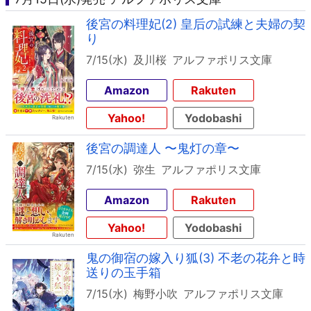
後宮の料理妃(2) 皇后の試練と夫婦の契
り
7/15(水)
及川桜
アルファポリス文庫
Amazon
Rakuten
Yahoo!
Yodobashi
後宮の調達人 〜鬼灯の章〜
7/15(水)
弥生
アルファポリス文庫
Amazon
Rakuten
Yahoo!
Yodobashi
鬼の御宿の嫁入り狐(3) 不老の花弁と時
送りの玉手箱
7/15(水)
梅野小吹
アルファポリス文庫