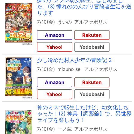
夢のテンプレ幼女転生、はじめまし
た。(3) 憧れののんびり冒険者生活を送
ります
7/10(金)
ういの
アルファポリス
Amazon
Rakuten
Yahoo!
Yodobashi
少し冷めた村人少年の冒険記 2
7/10(金)
mizuno sei
アルファポリス
Amazon
Rakuten
Yahoo!
Yodobashi
神のミスで転生したけど、幼女化しち
ゃった！(2) 神具【調薬釜】で、異世界
ライフを楽しもう！
7/10(金)
一ノ蔵
アルファポリス