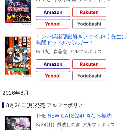
Amazon
Rakuten
Yahoo!
Yodobashi
ロンパ倶楽部謎解きファイル(1) 先生は
無限ドッペルゲンガー!?
9/1(火)
森晶麿
アルファポリス
Amazon
Rakuten
Yahoo!
Yodobashi
2026年8月
8月24日(月)発売 アルファポリス
THE NEW GATE(24) 真なる契約
8/24(月)
風波しのぎ
アルファポリス