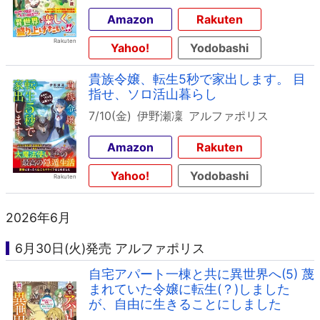
Amazon
Rakuten
Yahoo!
Yodobashi
貴族令嬢、転生5秒で家出します。 目
指せ、ソロ活山暮らし
7/10(金)
伊野瀬凜
アルファポリス
Amazon
Rakuten
Yahoo!
Yodobashi
2026年6月
6月30日(火)発売 アルファポリス
自宅アパート一棟と共に異世界へ(5) 蔑
まれていた令嬢に転生(？)しました
が、自由に生きることにしました