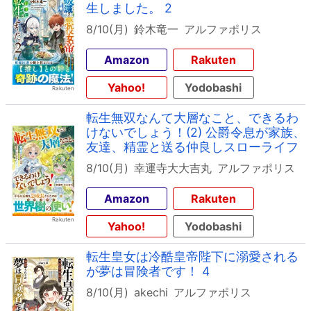
生しました。 2
8/10(月)
鈴木竜一
アルファポリス
Amazon
Rakuten
Yahoo!
Yodobashi
転生無双なんて大層なこと、できるわ
けないでしょう！(2) 公爵令息が家族、
友達、精霊と送る仲良しスローライフ
8/10(月)
幸運寺大大吉丸
アルファポリス
Amazon
Rakuten
Yahoo!
Yodobashi
転生皇女は冷酷皇帝陛下に溺愛される
が夢は冒険者です！ 4
8/10(月)
akechi
アルファポリス