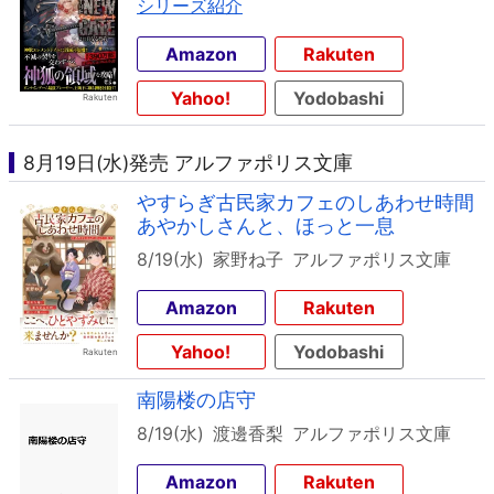
シリーズ紹介
Amazon
Rakuten
Yahoo!
Yodobashi
8月19日(水)発売 アルファポリス文庫
やすらぎ古民家カフェのしあわせ時間
あやかしさんと、ほっと一息
8/19(水)
家野ね子
アルファポリス文庫
Amazon
Rakuten
Yahoo!
Yodobashi
南陽楼の店守
8/19(水)
渡邊香梨
アルファポリス文庫
Amazon
Rakuten