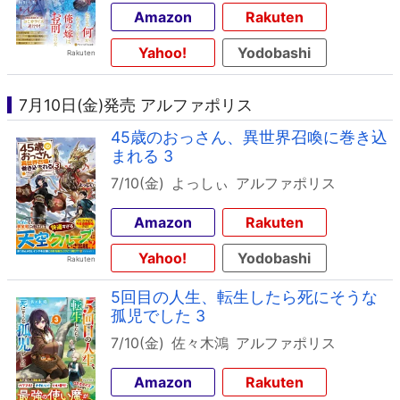
Amazon
Rakuten
Yahoo!
Yodobashi
7月10日(金)発売 アルファポリス
45歳のおっさん、異世界召喚に巻き込
まれる 3
7/10(金)
よっしぃ
アルファポリス
Amazon
Rakuten
Yahoo!
Yodobashi
5回目の人生、転生したら死にそうな
孤児でした 3
7/10(金)
佐々木鴻
アルファポリス
Amazon
Rakuten