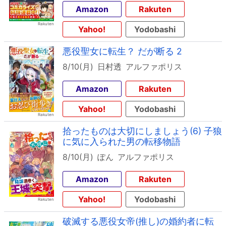
Amazon
Rakuten
Yahoo!
Yodobashi
悪役聖女に転生？ だが断る 2
8/10(月)
日村透
アルファポリス
Amazon
Rakuten
Yahoo!
Yodobashi
拾ったものは大切にしましょう(6) 子狼
に気に入られた男の転移物語
8/10(月)
ぽん
アルファポリス
Amazon
Rakuten
Yahoo!
Yodobashi
破滅する悪役女帝(推し)の婚約者に転