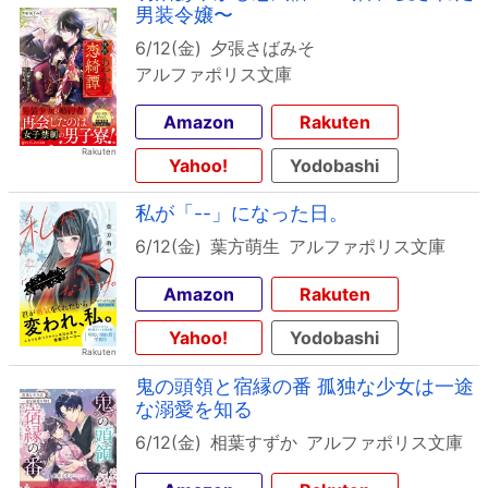
男装令嬢〜
6/12(金)
夕張さばみそ
アルファポリス文庫
Amazon
Rakuten
Yahoo!
Yodobashi
私が「--」になった日。
6/12(金)
葉方萌生
アルファポリス文庫
Amazon
Rakuten
Yahoo!
Yodobashi
鬼の頭領と宿縁の番 孤独な少女は一途
な溺愛を知る
6/12(金)
相葉すずか
アルファポリス文庫