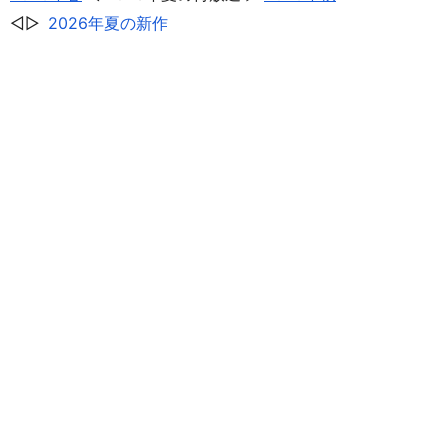
2026年夏の新作