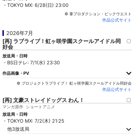
・TOKYO MX: 6/28(日) 23:00
© 葦プロダクション・ビックウエスト
作品公式サイト
2026年7月
[再] ラブライブ！虹ヶ咲学園スクールアイドル同
好会
放送局・日時
・BS日テレ: 7/1(水) 23:30
作品画像・PV
© プロジェクトラブライブ！ 虹ヶ咲学園スクールアイドル同好会
作品公式サイト
[再] 文豪ストレイドッグス わん！
マンガ原作
ショートアニメ
放送局・日時
・TOKYO MX: 7/2(木) 21:25
他3放送局