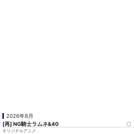
2026年8月
[再] NG騎士ラムネ&40
オリジナルアニメ