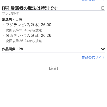
[再] 帰還者の魔法は特別です
マンガ原作
放送局・日時
・フジテレビ: 7/2(木) 26:00
次回以降25:45から放送
・関西テレビ: 7/5(日) 26:26
次回以降26:24から放送
作品画像・PV
作品公式サイト
[広告]