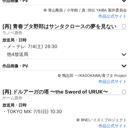
作品画像・PV
© 青山剛昌 / 小学館 / 真･侍伝 YAIBA 製作委員会
作品公式サイト
[再] 青春ブタ野郎はサンタクロースの夢を見ない
ラノベ原作
放送局・日時
・メ～テレ: 7/4(土) 26:30
他4放送局
作品画像・PV
© 鴨志田 一/KADOKAWA/青ブタ Project
作品公式サイト
[再] ドルアーガの塔 〜the Sword of URUK〜
ゲーム原作
放送局・日時
・TOKYO MX: 7/5(日) 10:30
© BNEI／イズミプロジェクト
作品公式サイト