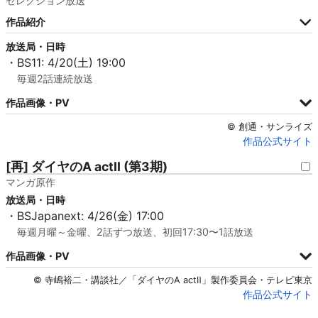
セレクション放送
作品紹介
放送局・日時
・BS11: 4/20(土) 19:00
毎週2話連続放送
作品画像・PV
© 創通・サンライズ
作品公式サイト
[再] ダイヤのA actII (第3期)
マンガ原作
放送局・日時
・BSJapanext: 4/26(金) 17:00
毎週月曜～金曜、2話ずつ放送、初回17:30〜1話放送
作品画像・PV
© 寺嶋裕二・講談社／「ダイヤのA actⅡ」製作委員会・テレビ東京
作品公式サイト