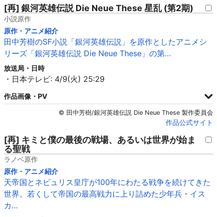
[再] 銀河英雄伝説 Die Neue These 星乱 (第2期)
小説原作
原作・アニメ紹介
田中芳樹のSF小説「銀河英雄伝説」を原作としたアニメシ
リーズ「銀河英雄伝説 Die Neue These」の第…
放送局・日時
・日本テレビ: 4/9(火) 25:29
作品画像・PV
© 田中芳樹/銀河英雄伝説 Die Neue These 製作委員会
作品公式サイト
[再] キミと僕の最後の戦場、あるいは世界が始ま
る聖戦
ラノベ原作
原作・アニメ紹介
天帝国とネビュリス皇庁が100年にわたる戦争を続けてきた
世界。若くして帝国の最高戦力に上り詰めた少年兵・イス
カ…