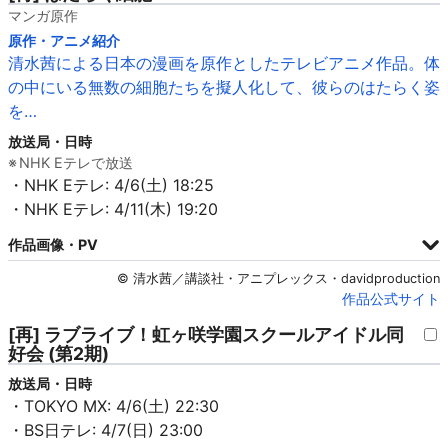
マンガ原作
原作・アニメ紹介
清水茜による日本の漫画を原作としたテレビアニメ作品。体
の中にいる無数の細胞たちを擬人化して、彼らのはたらく姿
を…
放送局・日時
NHK Eテレで放送
・NHK Eテレ: 4/6(土) 18:25
・NHK Eテレ: 4/11(木) 19:20
作品画像・PV
© 清水茜／講談社・アニプレックス・davidproduction
作品公式サイト
[再] ラブライブ！虹ヶ咲学園スクールアイドル同
好会 (第2期)
放送局・日時
・TOKYO MX: 4/6(土) 22:30
・BS日テレ: 4/7(日) 23:00