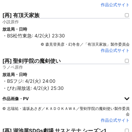
作品公式サイト
[再] 有頂天家族
小説原作
放送局・日時
・BS松竹東急: 4/2(火) 23:30
© 森見登美彦・幻冬舎／「有頂天家族」製作委員会
作品公式サイト
[再] 聖剣学院の魔剣使い
ラノベ原作
放送局・日時
・BSフジ: 4/2(火) 24:00
・びわ湖放送: 4/2(火) 25:30
作品画像・PV
© 志瑞祐・遠坂あさぎ／ＫＡＤＯＫＡＷＡ／聖剣学院の魔剣使い製作委員
会
作品公式サイト
[再] 湖池屋SDGs劇場 サスとテナ シーズン1