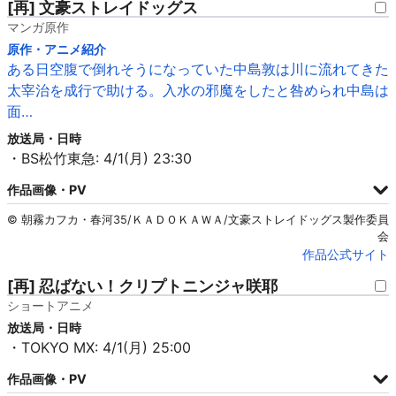
[再] 文豪ストレイドッグス
マンガ原作
原作・アニメ紹介
ある日空腹で倒れそうになっていた中島敦は川に流れてきた
太宰治を成行で助ける。入水の邪魔をしたと咎められ中島は
面…
放送局・日時
・BS松竹東急: 4/1(月) 23:30
作品画像・PV
© 朝霧カフカ・春河35/ＫＡＤＯＫＡＷＡ/文豪ストレイドッグス製作委員
会
作品公式サイト
[再] 忍ばない！クリプトニンジャ咲耶
ショートアニメ
放送局・日時
・TOKYO MX: 4/1(月) 25:00
作品画像・PV