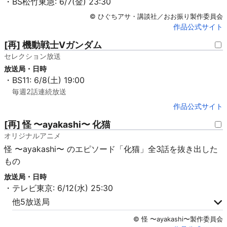
・BS松竹東急: 6/7(金) 23:30
© ひぐちアサ・講談社／おお振り製作委員会
作品公式サイト
[再] 機動戦士Vガンダム
セレクション放送
放送局・日時
・BS11: 6/8(土) 19:00
毎週2話連続放送
作品公式サイト
[再] 怪 〜ayakashi〜 化猫
オリジナルアニメ
怪 〜ayakashi〜 のエピソード「化猫」全3話を抜き出した
もの
放送局・日時
・テレビ東京: 6/12(水) 25:30
他5放送局
© 怪 〜ayakashi〜製作委員会