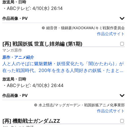
放送局・日時
・ABCテレビ: 4/10(水) 26:14
作品画像・PV
© 細音啓・猫鍋蒼/KADOKAWA/キミ戦製作委員会
作品公式サイト
[再] 戦国妖狐 世直し姉弟編 (第1期)
マンガ原作
原作・アニメ紹介
人と人のそばに魑魅魍魎・妖怪変化たち「闇(かたわら)」が
在った戦国時代。200年を生きる人間好きの妖狐・たまと…
放送局・日時
・ABCテレビ: 4/10(水) 26:44
作品画像・PV
© 水上悟志/マッグガーデン・戦国妖狐アニメ化事業部
作品公式サイト
[再] 機動戦士ガンダムΖΖ