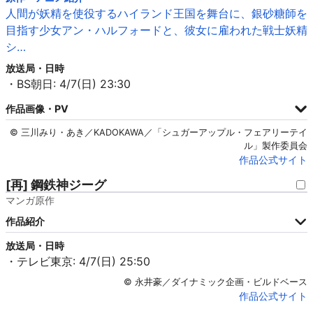
人間が妖精を使役するハイランド王国を舞台に、銀砂糖師を
目指す少女アン・ハルフォードと、彼女に雇われた戦士妖精
シ…
放送局・日時
・BS朝日: 4/7(日) 23:30
作品画像・PV
© 三川みり・あき／KADOKAWA／「シュガーアップル・フェアリーテイ
ル」製作委員会
作品公式サイト
[再] 鋼鉄神ジーグ
マンガ原作
作品紹介
放送局・日時
・テレビ東京: 4/7(日) 25:50
© 永井豪／ダイナミック企画・ビルドベース
作品公式サイト