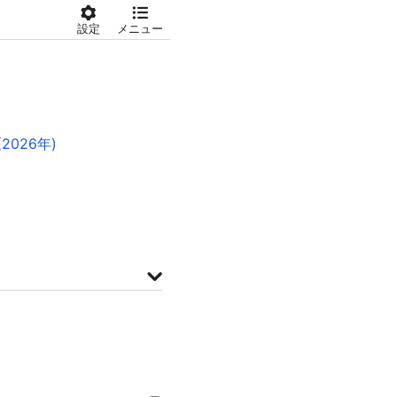
設定
メニュー
026年)