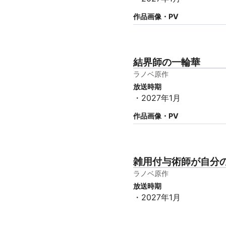
作品画像・PV
結界師の一輪華
ラノベ原作
放送時期
・2027年1月
作品画像・PV
雑用付与術師が自分
ラノベ原作
放送時期
・2027年1月