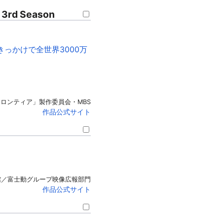
 Season
っかけで全世界3000万
ロンティア」製作委員会・MBS
作品公式サイト
館／富士動グループ映像広報部門
作品公式サイト