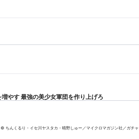
を増やす 最強の美少女軍団を作り上げろ
© ちんくるり・イセ川ヤスタカ・晴野しゅー／マイクロマガジン社／ガチャを回す