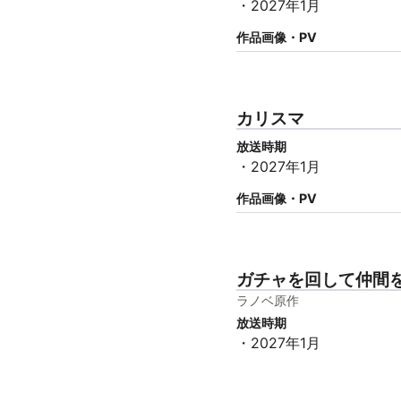
・2027年1月
作品画像・PV
カリスマ
放送時期
・2027年1月
作品画像・PV
ガチャを回して仲間
ラノベ原作
放送時期
・2027年1月