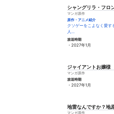
シャングリラ・フロンテ
マンガ原作
原作・アニメ紹介
クソゲーをこよなく愛する
人…
放送時期
・2027年1月
ジャイアントお嬢様
マンガ原作
放送時期
・2027年1月
地雷なんですか？地
マンガ原作