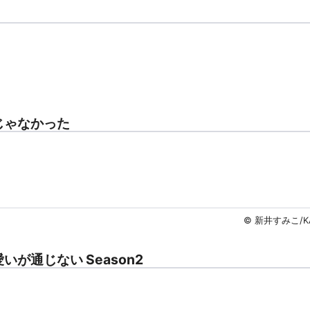
じゃなかった
© 新井すみこ/
が通じない Season2