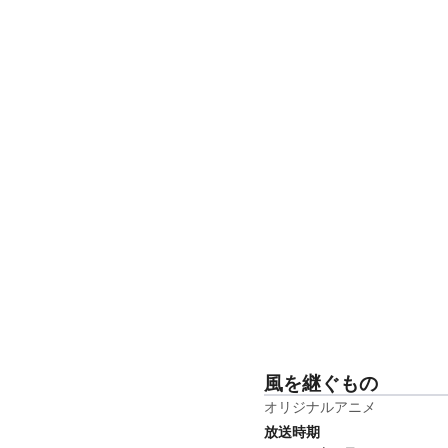
風を継ぐもの
オリジナルアニメ
放送時期