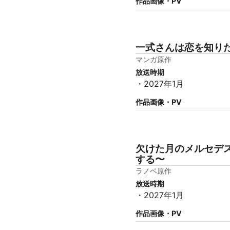
作品画像・PV
一式さんは恋を知り
マンガ原作
放送時期
・2027年1月
作品画像・PV
欠けた月のメルセデ
する〜
ラノベ原作
放送時期
・2027年1月
作品画像・PV