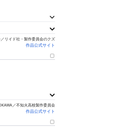
商会／リイド社・製作委員会のクズ
作品公式サイト
DOKAWA／不知火高校製作委員会
作品公式サイト