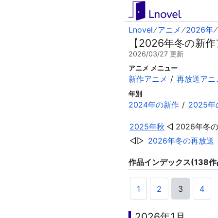
Lnovel
アニメ
2026年
【2026年冬の新作ア
2026/03/27
更新
アニメ メニュー
新作アニメ
再放送アニ
年別
2024年の新作
2025
2025年秋
2026年冬
2026年冬の再放送
作品インデックス(138作
1
2
3
4
2026年1月