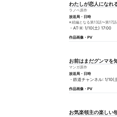
わたしが恋人になれる
ラノベ原作
放送局・日時
続編となる第13話〜第17
・AT-X: 1/10(土) 17:00
作品画像・PV
お前はまだグンマを
マンガ原作
放送局・日時
・鉄道チャンネル: 1/10(土)
作品画像・PV
お気楽領主の楽しい