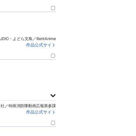
UDIO・よどら文鳥／RentAnime
作品公式サイト
談社／特殊消防隊動画広報第参課
作品公式サイト