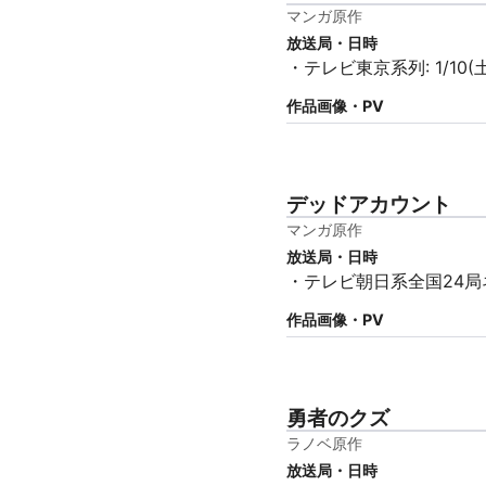
マンガ原作
放送局・日時
・テレビ東京系列: 1/10(土)
作品画像・PV
デッドアカウント
マンガ原作
放送局・日時
・テレビ朝日系全国24局ネット:
作品画像・PV
勇者のクズ
ラノベ原作
放送局・日時