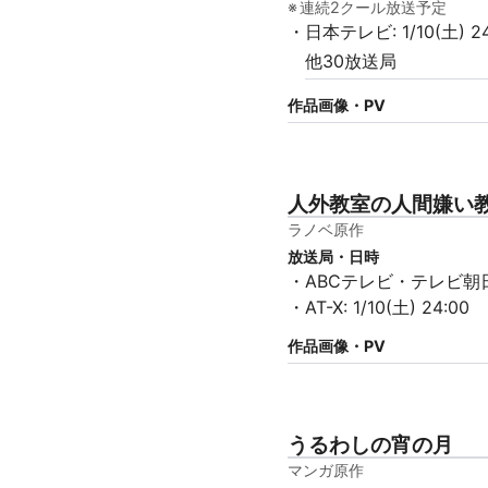
連続2クール放送予定
・日本テレビ: 1/10(土) 24
他30放送局
作品画像・PV
人外教室の人間嫌い
ラノベ原作
放送局・日時
・ABCテレビ・テレビ朝日系列
・AT-X: 1/10(土) 24:00
作品画像・PV
うるわしの宵の月
マンガ原作