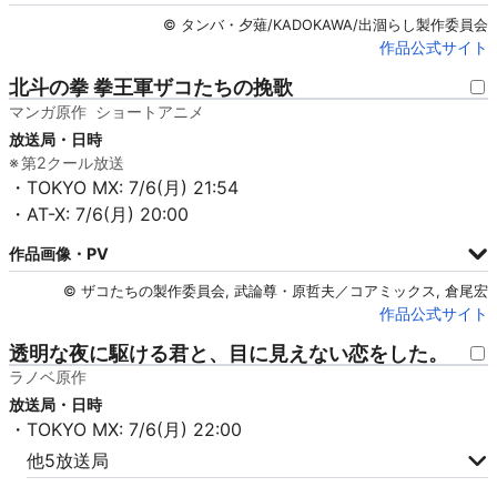
© タンバ・夕薙/KADOKAWA/出涸らし製作委員会
作品公式サイト
北斗の拳 拳王軍ザコたちの挽歌
マンガ原作
ショートアニメ
放送局・日時
第2クール放送
・TOKYO MX: 7/6(月) 21:54
・AT-X: 7/6(月) 20:00
作品画像・PV
© ザコたちの製作委員会, 武論尊・原哲夫／コアミックス, 倉尾宏
作品公式サイト
透明な夜に駆ける君と、目に見えない恋をした。
ラノベ原作
放送局・日時
・TOKYO MX: 7/6(月) 22:00
他5放送局