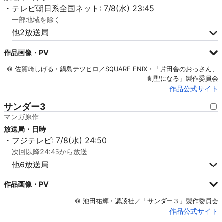
・テレビ朝日系全国ネット: 7/8(水) 23:45
一部地域を除く
他2放送局
作品画像・PV
© 佐賀崎しげる・鍋島テツヒロ／SQUARE ENIX・「片田舎のおっさん、
剣聖になる」製作委員会
作品公式サイト
サンダー3
マンガ原作
放送局・日時
・フジテレビ: 7/8(水) 24:50
次回以降24:45から放送
他6放送局
作品画像・PV
© 池田祐輝・講談社／「サンダー３」製作委員会
作品公式サイト