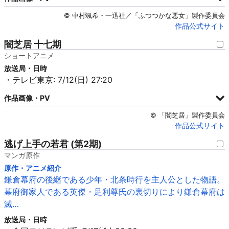
© 中村颯希・一迅社／「ふつつかな悪女」製作委員会
作品公式サイト
闇芝居 十七期
ショートアニメ
放送局・日時
・テレビ東京: 7/12(日) 27:20
作品画像・PV
© 「闇芝居」製作委員会
作品公式サイト
逃げ上手の若君 (第2期)
マンガ原作
原作・アニメ紹介
鎌倉幕府の後継である少年・北条時行を主人公とした物語。
幕府御家人である英傑・足利尊氏の裏切りにより鎌倉幕府は
滅…
放送局・日時