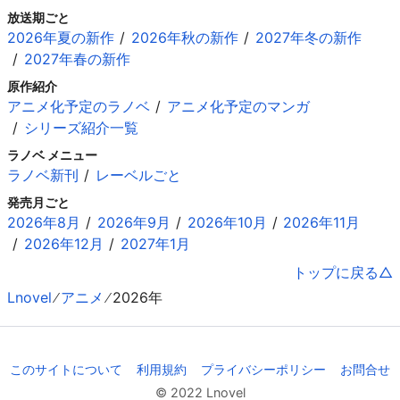
放送期ごと
2026年夏の新作
2026年秋の新作
2027年冬の新作
2027年春の新作
原作紹介
アニメ化予定のラノベ
アニメ化予定のマンガ
シリーズ紹介一覧
ラノベ メニュー
ラノベ新刊
レーベルごと
発売月ごと
2026年8月
2026年9月
2026年10月
2026年11月
2026年12月
2027年1月
トップに戻る
Lnovel
アニメ
2026年
このサイトについて
利用規約
プライバシーポリシー
お問合せ
© 2022 Lnovel