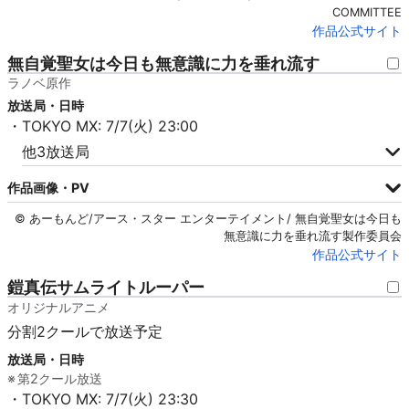
COMMITTEE
作品公式サイト
無自覚聖女は今日も無意識に力を垂れ流す
ラノベ原作
放送局・日時
・TOKYO MX: 7/7(火) 23:00
他3放送局
作品画像・PV
© あーもんど/アース・スター エンターテイメント/ 無自覚聖女は今日も
無意識に力を垂れ流す製作委員会
作品公式サイト
鎧真伝サムライトルーパー
オリジナルアニメ
分割2クールで放送予定
放送局・日時
第2クール放送
・TOKYO MX: 7/7(火) 23:30