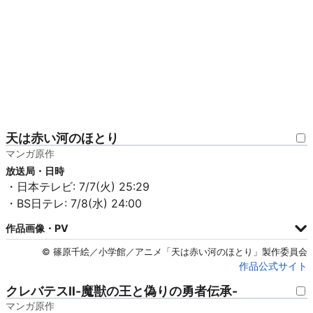
天は赤い河のほとり
マンガ原作
放送局・日時
・日本テレビ: 7/7(火) 25:29
・BS日テレ: 7/8(水) 24:00
作品画像・PV
© 篠原千絵／小学館／アニメ「天は赤い河のほとり」製作委員会
作品公式サイト
クレバテスⅡ-魔獣の王と偽りの勇者伝承-
マンガ原作