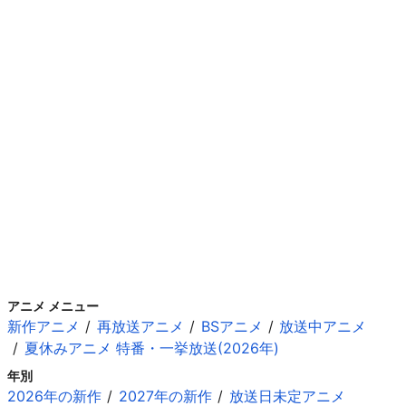
アニメ メニュー
新作アニメ
再放送アニメ
BSアニメ
放送中アニメ
夏休みアニメ 特番・一挙放送(2026年)
年別
2026年の新作
2027年の新作
放送日未定アニメ