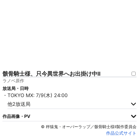
骸骨騎士様、只今異世界へお出掛け中II
ラノベ原作
放送局・日時
・TOKYO MX: 7/9(木) 24:00
他2放送局
作品画像・PV
© 秤猿鬼・オーバーラップ／骸骨騎士様II製作委員会
作品公式サイト