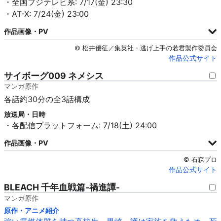
・全国フジテレビ系: 7/17(金) 23:30
・AT-X: 7/24(金) 23:00
作品画像・PV
© 松井優征／集英社・逃げ上手の若君製作委員会
作品公式サイト
サイボーグ009 ネメシス
マンガ原作
各話約30分の全3話構成
放送局・日時
・各配信プラットフォーム: 7/18(土) 24:00
作品画像・PV
© 石森プロ
作品公式サイト
BLEACH 千年血戦篇-禍進譚-
マンガ原作
原作・アニメ紹介