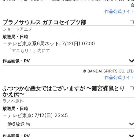
会
作品公式サイト
プラノサウルス ガチコセイブツ部
ショートアニメ
放送局・日時
・テレビ東京系6局ネット: 7/12(日) 07:00
「アニもり！」内にて
作品画像・PV
© BANDAI SPIRITS CO.,LTD.
作品公式サイト
ふつつかな悪女ではございますが 〜雛宮蝶鼠とり
かえ伝〜
ラノベ原作
放送局・日時
・テレビ東京: 7/12(日) 23:45
他6放送局
作品画像・PV