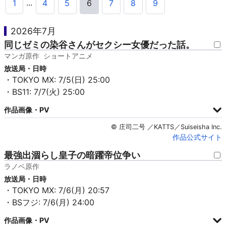
...
1
4
5
6
7
8
9
2026年7月
同じゼミの染谷さんがセクシー女優だった話。
マンガ原作
ショートアニメ
放送局・日時
・TOKYO MX: 7/5(日) 25:00
・BS11: 7/7(火) 25:00
作品画像・PV
© 庄司二号 ／KATTS／Suiseisha Inc.
作品公式サイト
最強出涸らし皇子の暗躍帝位争い
ラノベ原作
放送局・日時
・TOKYO MX: 7/6(月) 20:57
・BSフジ: 7/6(月) 24:00
作品画像・PV