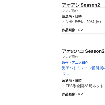
アオアシ Season2
マンガ原作
放送局・日時
・NHK Eテレ: 10/4(日)
作品画像・PV
アオのハコ Season2
マンガ原作
原作・アニメ紹介
男子バドミントン部所属の
つ…
放送局・日時
・TBS系全国28局ネット: 10
作品画像・PV