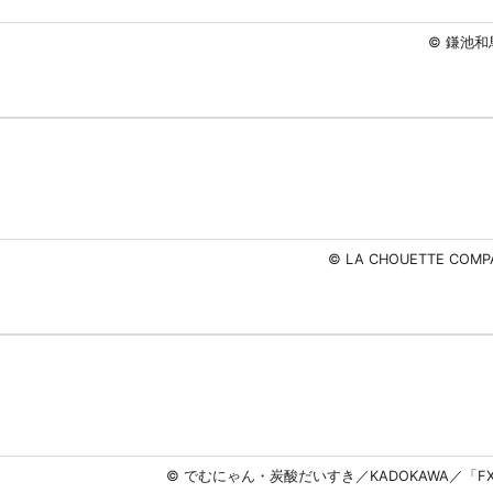
© 鎌池和馬
© LA CHOUETTE COMPA
© でむにゃん・炭酸だいすき／KADOKAWA／「