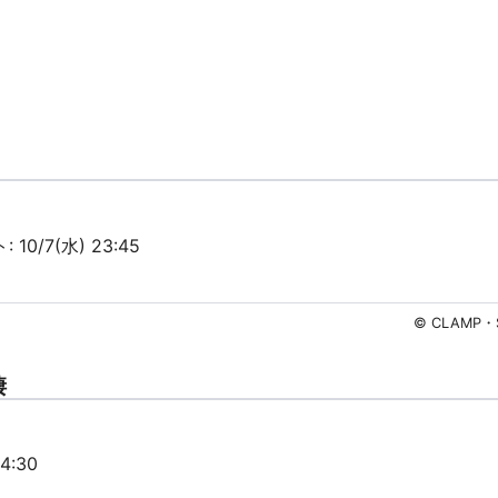
/7(水) 23:45
© CLAMP
棲
4:30