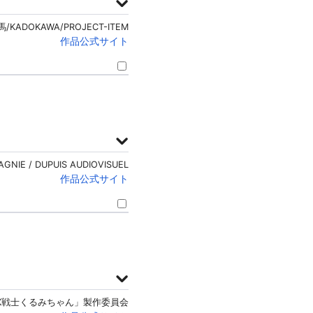
/KADOKAWA/PROJECT-ITEM
作品公式サイト
GNIE / DUPUIS AUDIOVISUEL
作品公式サイト
FX戦士くるみちゃん」製作委員会