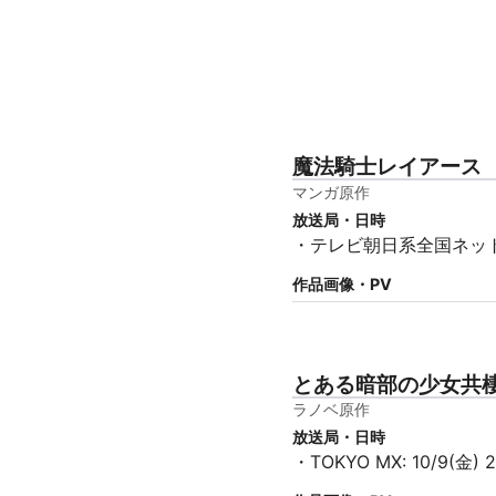
魔法騎士レイアース
マンガ原作
放送局・日時
・テレビ朝日系全国ネット: 10
作品画像・PV
とある暗部の少女共
ラノベ原作
放送局・日時
・TOKYO MX: 10/9(金) 2