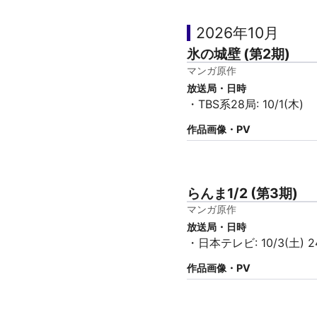
2026年10月
氷の城壁 (第2期)
マンガ原作
放送局・日時
・TBS系28局: 10/1(木)
作品画像・PV
らんま1/2 (第3期)
マンガ原作
放送局・日時
・日本テレビ: 10/3(土) 2
作品画像・PV