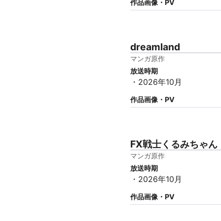
作品画像・PV
dreamland
マンガ原作
放送時期
・2026年10月
作品画像・PV
FX戦士くるみちゃん
マンガ原作
放送時期
・2026年10月
作品画像・PV