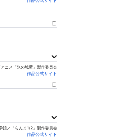
作品公式サイト
Vアニメ「氷の城壁」製作委員会
作品公式サイト
学館／「らんま1/2」製作委員会
作品公式サイト