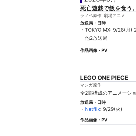
死亡遊戯で飯を食う。44
ラノベ原作
劇場アニメ
放送局・日時
・TOKYO MX: 9/28(月) 2
他2放送局
作品画像・PV
LEGO ONE PIECE
マンガ原作
全2部構成のアニメーシ
放送局・日時
・
Netflix
: 9/29(火)
作品画像・PV