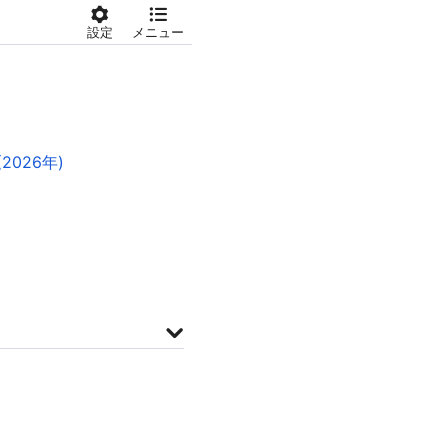
設定
メニュー
026年)