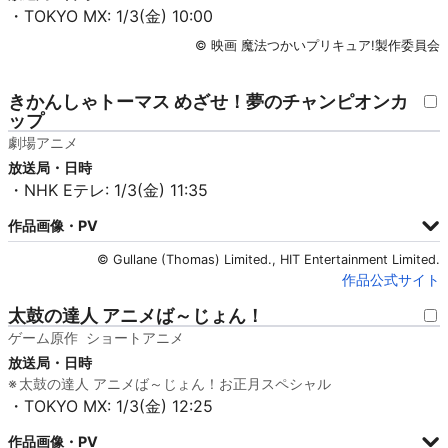
・TOKYO MX: 1/3(金) 10:00
© 映画 魔法つかいプリキュア!製作委員会
きかんしゃトーマス めざせ！夢のチャンピオンカ
ップ
劇場アニメ
放送局・日時
・NHK Eテレ: 1/3(金) 11:35
作品画像・PV
© Gullane (Thomas) Limited., HIT Entertainment Limited.
作品公式サイト
太鼓の達人 アニメば～じょん！
ゲーム原作
ショートアニメ
放送局・日時
太鼓の達人 アニメば～じょん！お正月スペシャル
・TOKYO MX: 1/3(金) 12:25
作品画像・PV