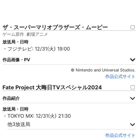
ザ・スーパーマリオブラザーズ・ムービー
ゲーム原作
劇場アニメ
放送局・日時
・フジテレビ: 12/31(火) 19:00
作品画像・PV
© Nintendo and Universal Studios.
作品公式サイト
Fate Project 大晦日TVスペシャル2024
作品紹介
放送局・日時
・TOKYO MX: 12/31(火) 21:30
他3放送局
作品公式サイト