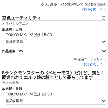
© 天乃聖樹・KADOKAWA／クラ婚製作委員会
作品公式サイト
空色ユーティリティ
オリジナルアニメ
放送局・日時
・TOKYO MX: 1/3(金) 25:00
他4放送局
作品画像・PV
© 空色ユーティリティ
作品公式サイト
Sランクモンスターの《ベヒーモス》だけど、猫と
間違われてエルフ娘の騎士として暮らしてます
ラノベ原作
放送局・日時
・TOKYO MX: 1/4(土) 22:30
他7放送局