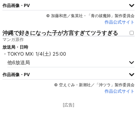
作品画像・PV
© 加藤和恵／集英社・「青の祓魔師」製作委員会
作品公式サイト
沖縄で好きになった子が方言すぎてツラすぎる
マンガ原作
放送局・日時
・TOKYO MX: 1/4(土) 25:00
他6放送局
作品画像・PV
© 空えぐみ・新潮社／「沖ツラ」製作委員会
作品公式サイト
[広告]