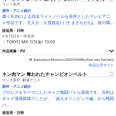
ラノベ原作
原作・アニメ紹介
燦々SUNによる同名ライトノベルを原作としたテレビアニ
メ作品です。主人公・久世政近(くぜ まさちか)は、彼の隣…
放送局・日時
全12話を一挙放送
・TOKYO MX: 1/3(金) 13:00
作品画像・PV
© Sunsunsun,Momoco/KADOKAWA/Alya-san Partners
作品公式サイト
キン肉マン 奪われたチャンピオンベルト
マンガ原作
劇場アニメ
原作・アニメ紹介
プロレスをテーマにしたギャグ格闘バトル漫画です。当初は
ギャグ漫画路線でしたが、「超人オリンピック編」から格闘
バ…
放送局・日時