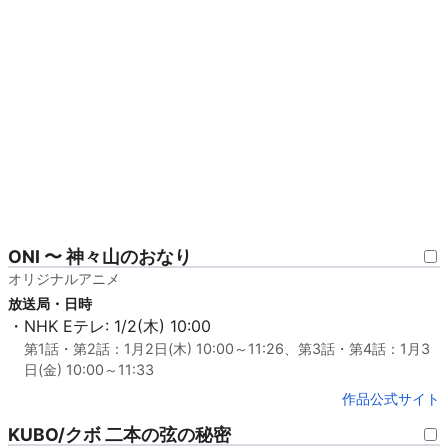
ONI 〜 神々山のおなり
オリジナルアニメ
放送局・日時
・NHK Eテレ: 1/2(木) 10:00
第1話・第2話：1月2日(木) 10:00～11:26、第3話・第4話：1月3
日(金) 10:00～11:33
作品公式サイト
KUBO/クボ 二本の弦の秘密