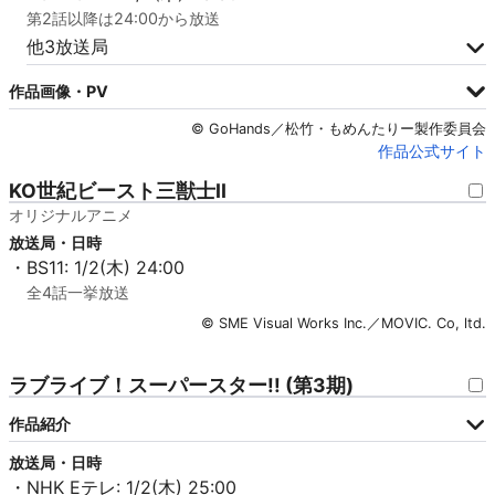
第2話以降は24:00から放送
他3放送局
作品画像・PV
© GoHands／松竹・もめんたりー製作委員会
作品公式サイト
KO世紀ビースト三獣士II
オリジナルアニメ
放送局・日時
・BS11: 1/2(木) 24:00
全4話一挙放送
© SME Visual Works Inc.／MOVIC. Co, ltd.
ラブライブ！スーパースター!! (第3期)
作品紹介
放送局・日時
・NHK Eテレ: 1/2(木) 25:00