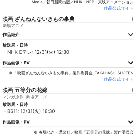
Media／朝日新聞出版／NHK・NEP・東映アニメーション
作品公式サイト
映画 ざんねんないきもの事典
劇場アニメ
作品紹介
放送局・日時
・NHK Eテレ: 12/31(火) 12:30
作品画像・PV
© 「映画ざんねんないきもの事典」製作委員会, TAKAHASHI SHOTEN
作品公式サイト
映画 五等分の花嫁
マンガ原作
劇場アニメ
放送局・日時
・BS11: 12/31(火) 18:30
作品画像・PV
© 春場ねぎ・講談社／映画「五等分の花嫁」製作委員会