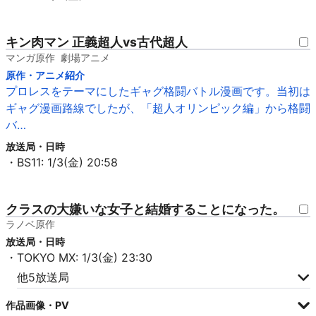
キン肉マン 正義超人vs古代超人
マンガ原作
劇場アニメ
原作・アニメ紹介
プロレスをテーマにしたギャグ格闘バトル漫画です。当初は
ギャグ漫画路線でしたが、「超人オリンピック編」から格闘
バ…
放送局・日時
・BS11: 1/3(金) 20:58
クラスの大嫌いな女子と結婚することになった。
ラノベ原作
放送局・日時
・TOKYO MX: 1/3(金) 23:30
他5放送局
作品画像・PV