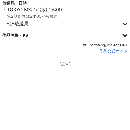
放送局・日時
・TOKYO MX: 1/1(水) 25:00
第2話以降は24:00から放送
他5放送局
作品画像・PV
© Frontwing/Project GPT
作品公式サイト
[広告]