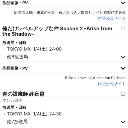
作品画像・PV
© 東雲太郎・銀翼のぞみ・夜ノみつき／白泉社／ベヒ猫製作委員会
作品公式サイト
俺だけレベルアップな件 Season 2 -Arise from
the Shadow-
放送局・日時
・TOKYO MX: 1/4(土) 24:00
他6放送局
作品画像・PV
© Solo Leveling Animation Partners
作品公式サイト
青の祓魔師 終夜篇
マンガ原作
放送局・日時
・TOKYO MX: 1/4(土) 24:30
他7放送局