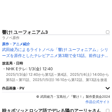
響け! ユーフォニアム3
ラノベ原作
原作・アニメ紹介
武田綾乃によるライトノベル「響け! ユーフォニアム」シリ
ーズを原作としたテレビアニメ第3期で全13話。前作はナ…
放送局・日時
・NHK Eテレ: 1/3(金) 12:40
2025/1/3(金) 12:40から第1話～第4話、2025/1/4(土) 14:00から
第5話～第11話、2025/1/5(日) 16:10から第12話、第13話を放送
作品画像・PV
© 武田綾乃・宝島社／『響け！』製作委員会2024
作品公式サイト
時々ボソッとロシア語でデレる隣のアーリャさん