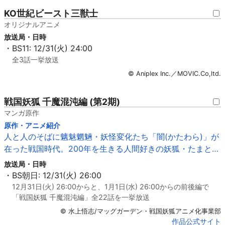
KO世紀ビースト三獣士
オリジナルアニメ
放送局・日時
・BS11: 12/31(火) 24:00
全3話一挙放送
© Aniplex Inc.／MOVIC.Co,ltd.
戦国妖狐 千魔混沌編 (第2期)
マンガ原作
原作・アニメ紹介
人と人のそばに魑魅魍魎・妖怪変化たち「闇(かたわら)」が
在った戦国時代。200年を生きる人間好きの妖狐・たまと…
放送局・日時
・BS朝日: 12/31(火) 26:00
12月31日(火) 26:00からと、1月1日(水) 26:00からの前後編で
「戦国妖狐 千魔混沌編」全22話を一挙放送
© 水上悟志/マッグガーデン・戦国妖狐アニメ化事業部
作品公式サイト