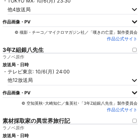
・TOKYO MX: 10/6(月) 23:30
他4放送局
作品画像・PV
© 槻影・チーコ／マイクロマガジン社／「嘆きの亡霊」製作委員会
作品公式サイト
3年Z組銀八先生
ラノベ原作
放送局・日時
・テレビ東京: 10/6(月) 24:00
他12放送局
作品画像・PV
© 空知英秋･大崎知仁／集英社･「3年Z組銀八先生」製作委員会
作品公式サイト
素材採取家の異世界旅行記
ラノベ原作
放送局・日時