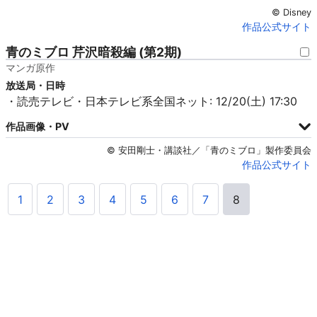
© Disney
作品公式サイト
青のミブロ 芹沢暗殺編 (第2期)
マンガ原作
放送局・日時
・読売テレビ・日本テレビ系全国ネット: 12/20(土) 17:30
作品画像・PV
© 安田剛士・講談社／「青のミブロ」製作委員会
作品公式サイト
1
2
3
4
5
6
7
8