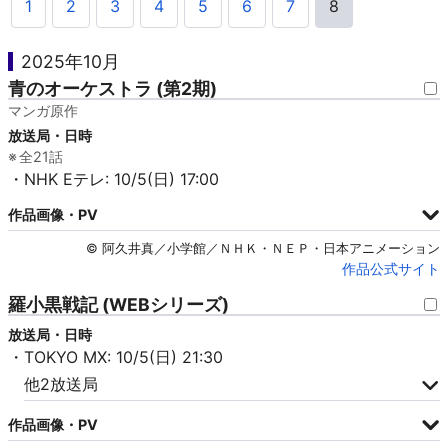
1
2
3
4
5
6
7
8
2025年10月
青のオーケストラ (第2期)
マンガ原作
放送局・日時
全21話
・NHK Eテレ: 10/5(日) 17:00
作品画像・PV
© 阿久井真／小学館／ＮＨＫ・ＮＥＰ・日本アニメーション
作品公式サイト
羅小黒戦記 (WEBシリーズ)
放送局・日時
・TOKYO MX: 10/5(日) 21:30
他2放送局
作品画像・PV