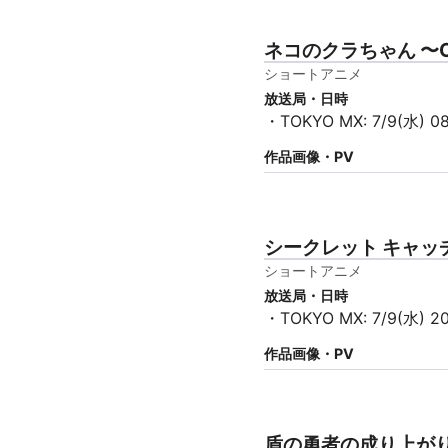
ネコのクラちゃん 〜Ord
ショートアニメ
放送局・日時
・TOKYO MX: 7/9(水) 08
作品画像・PV
シークレット キャッ
ショートアニメ
放送局・日時
・TOKYO MX: 7/9(水) 20
作品画像・PV
盾の勇者の成り上がり 