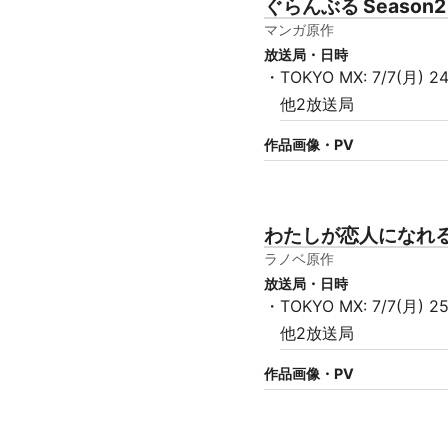
ぐらんぶる Season2
マンガ原作
放送局・日時
・TOKYO MX: 7/7(月) 24
他2放送局
作品画像・PV
わたしが恋人になれる
ラノベ原作
放送局・日時
・TOKYO MX: 7/7(月) 25
他2放送局
作品画像・PV