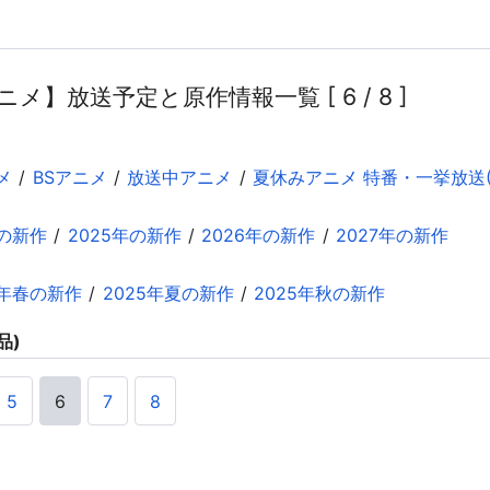
メ】放送予定と原作情報一覧 [ 6 / 8 ]
メ
BSアニメ
放送中アニメ
夏休みアニメ 特番・一挙放送(2
年の新作
2025年の新作
2026年の新作
2027年の新作
5年春の新作
2025年夏の新作
2025年秋の新作
品)
5
6
7
8