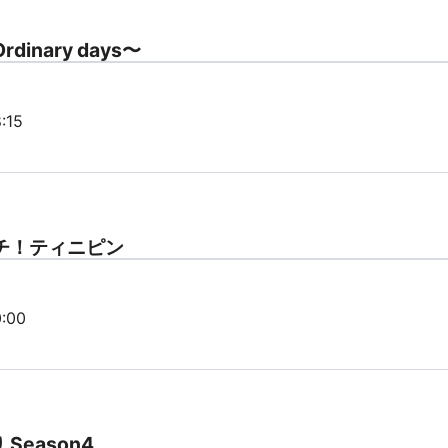
inary days〜
:15
チ！ティニピン
:00
Season4