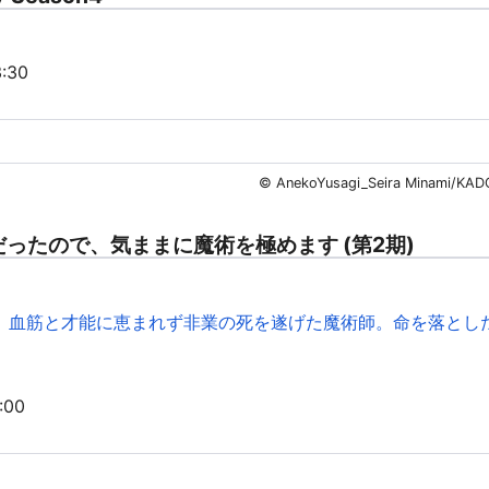
:30
© AnekoYusagi_Seira Minami/KAD
ったので、気ままに魔術を極めます (第2期)
、血筋と才能に恵まれず非業の死を遂げた魔術師。命を落とし
:00