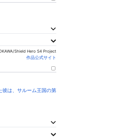
OKAWA/Shield Hero S4 Project
作品公式サイト
た彼は、サルーム王国の第