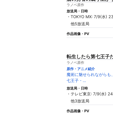
ラノベ原作
放送局・日時
・TOKYO MX: 7/9(水) 23
他5放送局
作品画像・PV
転生したら第七王子だ
ラノベ原作
原作・アニメ紹介
魔術に魅せられながらも
七王子・…
放送局・日時
・テレビ東京: 7/9(水) 24
他3放送局
作品画像・PV