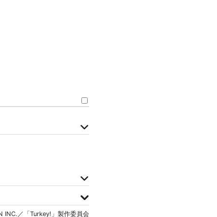
ON INC.／「Turkey!」製作委員会