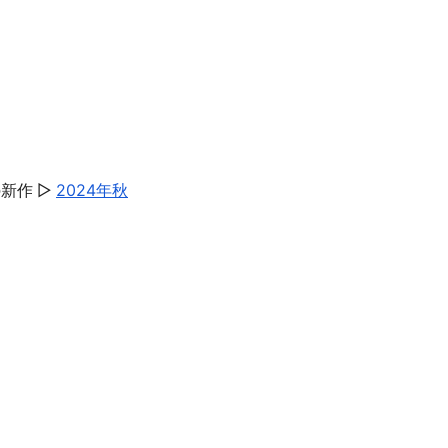
の新作
2024年秋