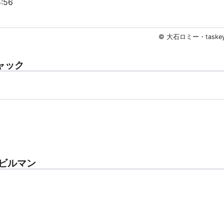
:56
© 大石ロミー・task
ャック
デビルマン