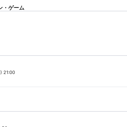
ン・ゲーム
21:00