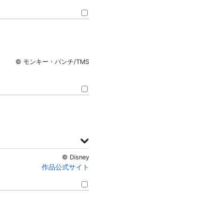
© モンキー・パンチ/TMS
© Disney
作品公式サイト