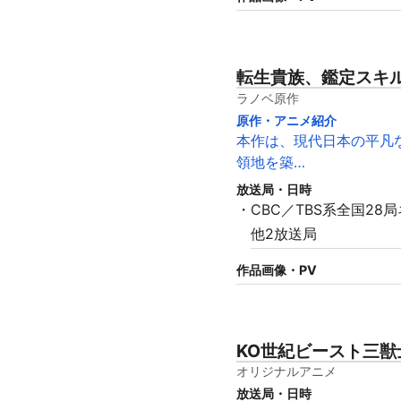
転生貴族、鑑定スキル
ラノベ原作
原作・アニメ紹介
本作は、現代日本の平凡
領地を築…
放送局・日時
・CBC／TBS系全国28局ネッ
他2放送局
作品画像・PV
KO世紀ビースト三獣
オリジナルアニメ
放送局・日時