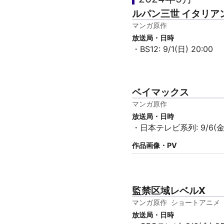
ルパン三世 イタリア
マンガ原作
放送局・日時
・BS12: 9/1(日) 20:00
ベイマックス
マンガ原作
放送局・日時
・日本テレビ系列: 9/6(金) 
作品画像・PV
監禁区域レベルX
マンガ原作
ショートアニメ
放送局・日時