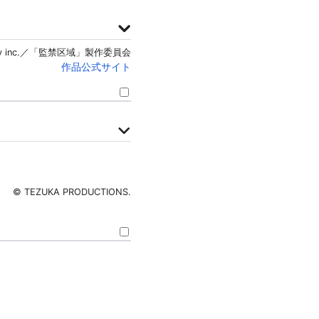
ey inc.／「監禁区域」製作委員会
作品公式サイト
© TEZUKA PRODUCTIONS.