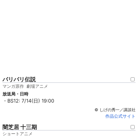
バリバリ伝説
マンガ原作
劇場アニメ
放送局・日時
・BS12: 7/14(日) 19:00
© しげの秀一／講談社
作品公式サイト
闇芝居 十三期
ショートアニメ