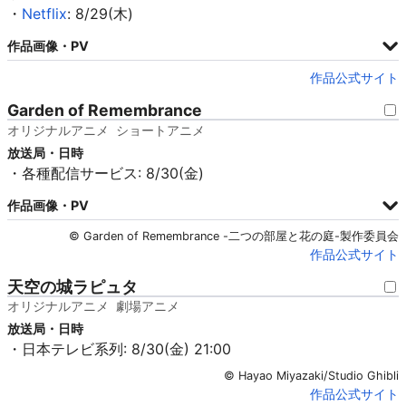
・
Netflix
: 8/29(木)
作品画像・PV
作品公式サイト
Garden of Remembrance
オリジナルアニメ
ショートアニメ
放送局・日時
・各種配信サービス: 8/30(金)
作品画像・PV
© Garden of Remembrance -二つの部屋と花の庭-製作委員会
作品公式サイト
天空の城ラピュタ
オリジナルアニメ
劇場アニメ
放送局・日時
・日本テレビ系列: 8/30(金) 21:00
© Hayao Miyazaki/Studio Ghibli
作品公式サイト