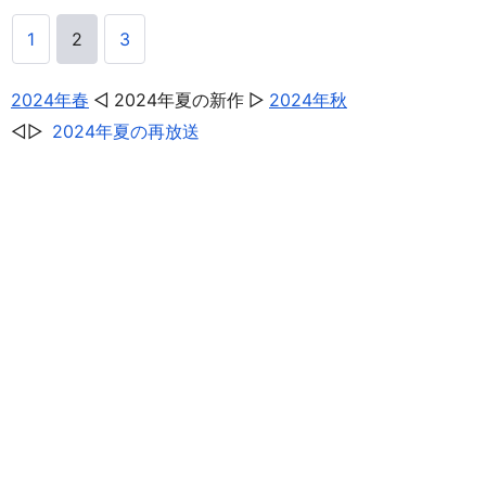
1
2
3
2024年春
2024年夏の新作
2024年秋
2024年夏の再放送