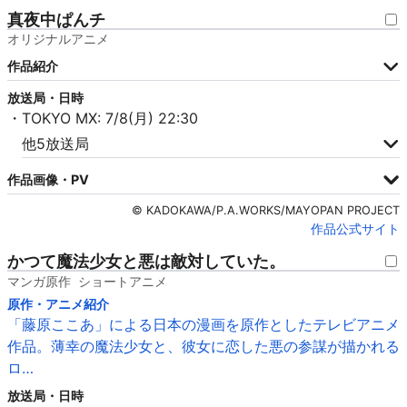
真夜中ぱんチ
オリジナルアニメ
作品紹介
放送局・日時
・TOKYO MX: 7/8(月) 22:30
他5放送局
作品画像・PV
© KADOKAWA/P.A.WORKS/MAYOPAN PROJECT
作品公式サイト
かつて魔法少女と悪は敵対していた。
マンガ原作
ショートアニメ
原作・アニメ紹介
「藤原ここあ」による日本の漫画を原作としたテレビアニメ
作品。薄幸の魔法少女と、彼女に恋した悪の参謀が描かれる
ロ…
放送局・日時