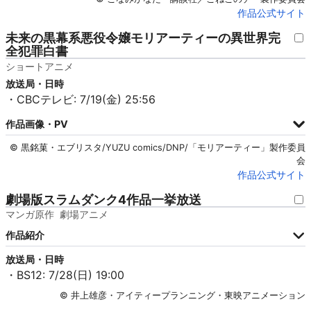
作品公式サイト
未来の黒幕系悪役令嬢モリアーティーの異世界完
全犯罪白書
ショートアニメ
放送局・日時
・CBCテレビ: 7/19(金) 25:56
作品画像・PV
© 黒銘菓・エブリスタ/YUZU comics/DNP/「モリアーティー」製作委員
会
作品公式サイト
劇場版スラムダンク4作品一挙放送
マンガ原作
劇場アニメ
作品紹介
放送局・日時
・BS12: 7/28(日) 19:00
© 井上雄彦・アイティープランニング・東映アニメーション