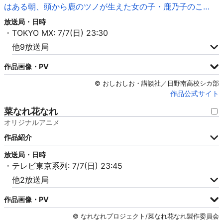
はある朝、頭から鹿のツノが生えた女の子・鹿乃子のこ…
放送局・日時
・TOKYO MX: 7/7(日) 23:30
他9放送局
作品画像・PV
© おしおしお・講談社／日野南高校シカ部
作品公式サイト
菜なれ花なれ
オリジナルアニメ
作品紹介
放送局・日時
・テレビ東京系列: 7/7(日) 23:45
他2放送局
作品画像・PV
© なれなれプロジェクト/菜なれ花なれ製作委員会