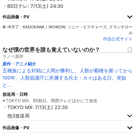
・BS日テレ: 7/13(土) 24:30
作品画像・PV
© 冲方丁・KADOKAWA / WOWOW, ソニー・ピクチャーズ, クランチロー
ル
作品公式サイト
なぜ僕の世界を誰も覚えていないのか？
ラノベ原作
原作・アニメ紹介
五種族による対戦に人間が勝利し、人類が覇権を握ってから
100年。人類庇護庁に所属する兵士・カイはある日、突如
と…
放送局・日時
TOKYO MX、BS朝日、関西テレビほかにて放送
・TOKYO MX: 7/13(土) 22:30
他3放送局
作品画像・PV