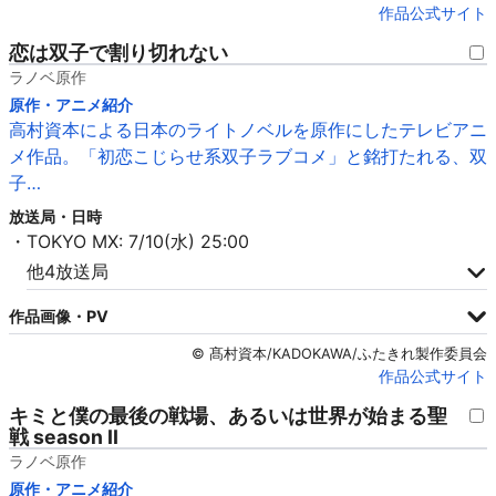
作品公式サイト
恋は双子で割り切れない
ラノベ原作
原作・アニメ紹介
高村資本による日本のライトノベルを原作にしたテレビアニ
メ作品。「初恋こじらせ系双子ラブコメ」と銘打たれる、双
子…
放送局・日時
・TOKYO MX: 7/10(水) 25:00
他4放送局
作品画像・PV
© 髙村資本/KADOKAWA/ふたきれ製作委員会
作品公式サイト
キミと僕の最後の戦場、あるいは世界が始まる聖
戦 season II
ラノベ原作
原作・アニメ紹介