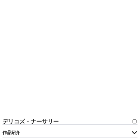
デリコズ・ナーサリー
作品紹介