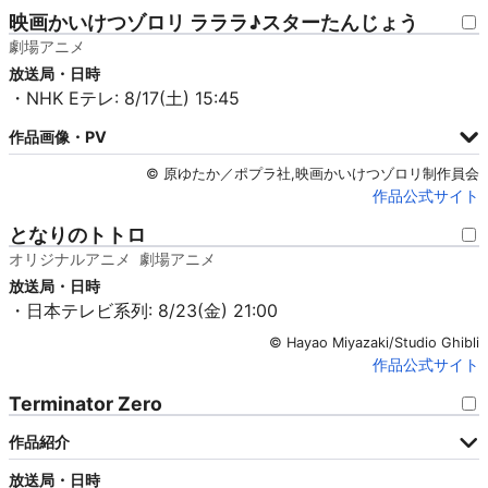
映画かいけつゾロリ ラララ♪スターたんじょう
劇場アニメ
放送局・日時
・NHK Eテレ: 8/17(土) 15:45
作品画像・PV
© 原ゆたか／ポプラ社,映画かいけつゾロリ制作員会
作品公式サイト
となりのトトロ
オリジナルアニメ
劇場アニメ
放送局・日時
・日本テレビ系列: 8/23(金) 21:00
© Hayao Miyazaki/Studio Ghibli
作品公式サイト
Terminator Zero
作品紹介
放送局・日時