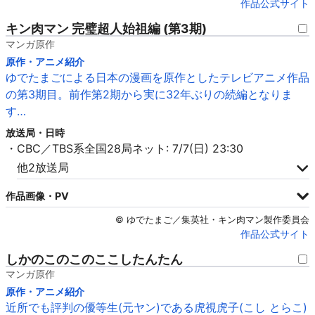
作品公式サイト
キン肉マン 完璧超人始祖編 (第3期)
マンガ原作
原作・アニメ紹介
ゆでたまごによる日本の漫画を原作としたテレビアニメ作品
の第3期目。前作第2期から実に32年ぶりの続編となりま
す…
放送局・日時
・CBC／TBS系全国28局ネット: 7/7(日) 23:30
他2放送局
作品画像・PV
© ゆでたまご／集英社・キン肉マン製作委員会
作品公式サイト
しかのこのこのここしたんたん
マンガ原作
原作・アニメ紹介
近所でも評判の優等生(元ヤン)である虎視虎子(こし とらこ)