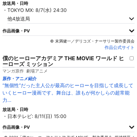
放送局・日時
・TOKYO MX: 8/7(水) 24:30
他4放送局
作品画像・PV
© 末満健一／デリコズ・ナーサリー製作委員会
作品公式サイト
僕のヒーローアカデミア THE MOVIE ワールド ヒ
ーローズ ミッション
マンガ原作
劇場アニメ
原作・アニメ紹介
“無個性”だった主人公が最高のヒーローを目指して成長して
いくヒーロー漫画です。舞台は、誰もが何かしらの超常能
力…
放送局・日時
・日本テレビ: 8/11(日) 15:00
作品画像・PV