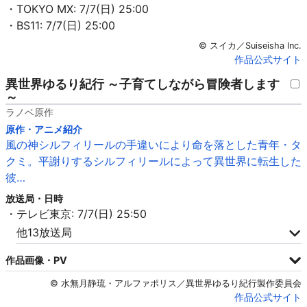
・TOKYO MX: 7/7(日) 25:00
・BS11: 7/7(日) 25:00
© スイカ／Suiseisha Inc.
作品公式サイト
異世界ゆるり紀行 ～子育てしながら冒険者します
～
ラノベ原作
原作・アニメ紹介
風の神シルフィリールの手違いにより命を落とした青年・タ
クミ。平謝りするシルフィリールによって異世界に転生した
彼…
放送局・日時
・テレビ東京: 7/7(日) 25:50
他13放送局
作品画像・PV
© 水無月静琉・アルファポリス／異世界ゆるり紀行製作委員会
作品公式サイト