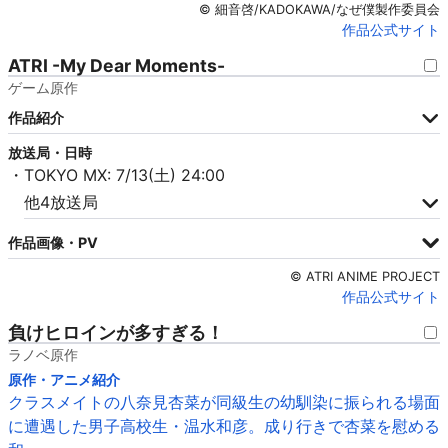
© 細音啓/KADOKAWA/なぜ僕製作委員会
作品公式サイト
ATRI -My Dear Moments-
ゲーム原作
作品紹介
放送局・日時
・TOKYO MX: 7/13(土) 24:00
他4放送局
作品画像・PV
© ATRI ANIME PROJECT
作品公式サイト
負けヒロインが多すぎる！
ラノベ原作
原作・アニメ紹介
クラスメイトの八奈見杏菜が同級生の幼馴染に振られる場面
に遭遇した男子高校生・温水和彦。成り行きで杏菜を慰める