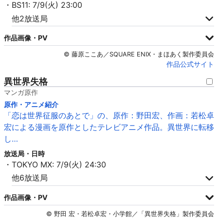
・BS11: 7/9(火) 23:00
他2放送局
作品画像・PV
© 藤原ここあ／SQUARE ENIX・まほあく製作委員会
作品公式サイト
異世界失格
マンガ原作
原作・アニメ紹介
「恋は世界征服のあとで」の、原作：野田宏、作画：若松卓
宏による漫画を原作としたテレビアニメ作品。異世界に転移
し…
放送局・日時
・TOKYO MX: 7/9(火) 24:30
他6放送局
作品画像・PV
© 野田 宏・若松卓宏・小学館／「異世界失格」製作委員会