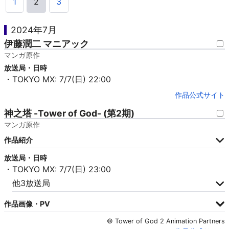
1
2
3
2024年7月
伊藤潤二 マニアック
マンガ原作
放送局・日時
・TOKYO MX: 7/7(日) 22:00
作品公式サイト
神之塔 -Tower of God- (第2期)
マンガ原作
作品紹介
放送局・日時
・TOKYO MX: 7/7(日) 23:00
他3放送局
作品画像・PV
© Tower of God 2 Animation Partners