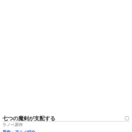
七つの魔剣が支配する
ラノベ原作
原作・アニメ紹介