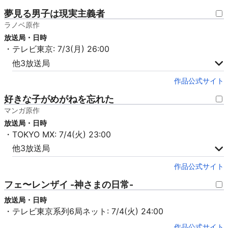
夢見る男子は現実主義者
ラノベ原作
放送局・日時
・テレビ東京: 7/3(月) 26:00
他3放送局
作品公式サイト
好きな子がめがねを忘れた
マンガ原作
放送局・日時
・TOKYO MX: 7/4(火) 23:00
他3放送局
作品公式サイト
フェ〜レンザイ -神さまの日常-
放送局・日時
・テレビ東京系列6局ネット: 7/4(火) 24:00
作品公式サイト