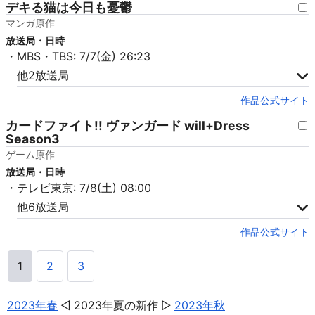
デキる猫は今日も憂鬱
マンガ原作
放送局・日時
・MBS・TBS: 7/7(金) 26:23
他2放送局
作品公式サイト
カードファイト!! ヴァンガード will+Dress
Season3
ゲーム原作
放送局・日時
・テレビ東京: 7/8(土) 08:00
他6放送局
作品公式サイト
1
2
3
2023年春
2023年夏の新作
2023年秋