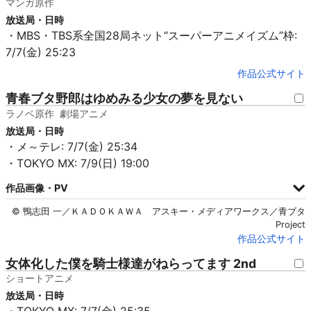
マンガ原作
放送局・日時
・MBS・TBS系全国28局ネット“スーパーアニメイズム”枠:
7/7(金) 25:23
作品公式サイト
青春ブタ野郎はゆめみる少女の夢を見ない
ラノベ原作
劇場アニメ
放送局・日時
・メ～テレ: 7/7(金) 25:34
・TOKYO MX: 7/9(日) 19:00
作品画像・PV
© 鴨志田 一／ＫＡＤＯＫＡＷＡ アスキー・メディアワークス／青ブタ
Project
作品公式サイト
女体化した僕を騎士様達がねらってます 2nd
ショートアニメ
放送局・日時