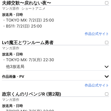
夫婦交歓〜戻れない夜〜
マンガ原作
ショートアニメ
放送局・日時
・TOKYO MX: 7/2(日) 25:00
・BS11: 7/2(日) 25:00
作品公式サイト
Lv1魔王とワンルーム勇者
マンガ原作
放送局・日時
・TOKYO MX: 7/3(月) 22:30
他3放送局
作品画像・PV
作品公式サイト
政宗くんのリベンジR (第2期)
マンガ原作
放送局・日時