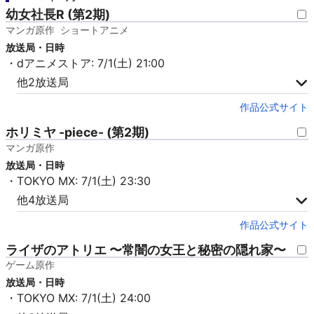
幼女社長R (第2期)
マンガ原作
ショートアニメ
放送局・日時
・dアニメストア: 7/1(土) 21:00
他2放送局
作品公式サイト
ホリミヤ -piece- (第2期)
マンガ原作
放送局・日時
・TOKYO MX: 7/1(土) 23:30
他4放送局
作品公式サイト
ライザのアトリエ 〜常闇の女王と秘密の隠れ家〜
ゲーム原作
放送局・日時
・TOKYO MX: 7/1(土) 24:00