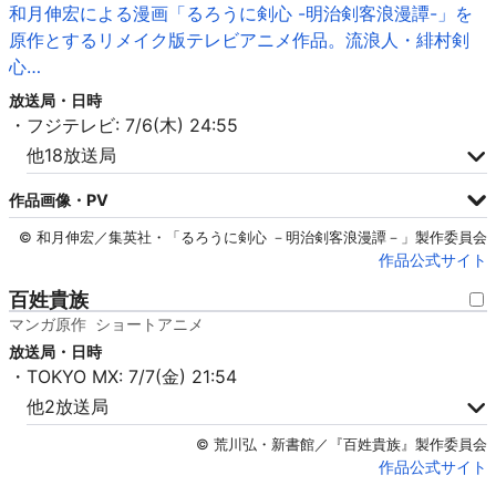
和月伸宏による漫画「るろうに剣心 -明治剣客浪漫譚-」を
原作とするリメイク版テレビアニメ作品。流浪人・緋村剣
心…
放送局・日時
・フジテレビ: 7/6(木) 24:55
他18放送局
作品画像・PV
© 和月伸宏／集英社・「るろうに剣心 －明治剣客浪漫譚－」製作委員会
作品公式サイト
百姓貴族
マンガ原作
ショートアニメ
放送局・日時
・TOKYO MX: 7/7(金) 21:54
他2放送局
© 荒川弘・新書館／『百姓貴族』製作委員会
作品公式サイト