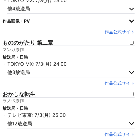
・TOKYO MX: 7/3(月) 23:00
他4放送局
作品画像・PV
作品公式サイト
もののがたり 第二章
マンガ原作
放送局・日時
・TOKYO MX: 7/3(月) 24:00
他3放送局
作品公式サイト
おかしな転生
ラノベ原作
放送局・日時
・テレビ東京: 7/3(月) 25:30
他12放送局
作品公式サイト