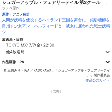
シュガーアップル・フェアリーテイル 第2クール
ラノベ原作
原作・アニメ紹介
人間が妖精を使役するハイランド王国を舞台に、銀砂糖師を
目指す少女アン・ハルフォードと、彼女に雇われた戦士妖精
シ…
放送局・日時
・TOKYO MX: 7/7(金) 22:30
他4放送局
作品画像・PV
© 三川みり・あき／KADOKAWA／「シュガーアップル・フェアリーテイ
ル」製作委員会
作品公式サイト
[広告]