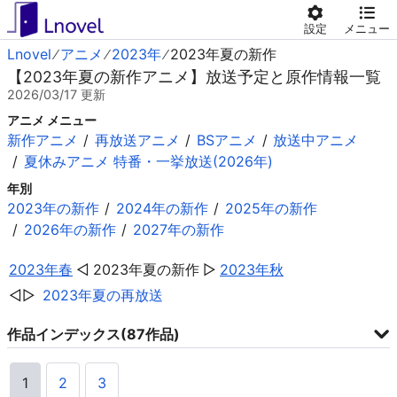
設定
メニュー
Lnovel
アニメ
2023年
2023年夏の新作
【2023年夏の新作アニメ】放送予定と原作情報一覧
2026/03/17
更新
アニメ メニュー
新作アニメ
再放送アニメ
BSアニメ
放送中アニメ
夏休みアニメ 特番・一挙放送(2026年)
年別
2023年の新作
2024年の新作
2025年の新作
2026年の新作
2027年の新作
2023年春
2023年夏の新作
2023年秋
2023年夏の再放送
作品インデックス(87作品)
1
2
3