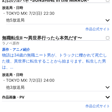
幻日のヨハネ -SUNSHINE in the MIRROR-
放送局・日時
・TOKYO MX: 7/2(日) 22:30
他5放送局
作品公式サイト
無職転生II 〜異世界行ったら本気だす〜
ラノベ原作
原作・アニメ紹介
物語は34歳の無職ニート男が、トラックに轢かれて死亡し
た後、異世界に転生することから始まります。転生した男
は、…
放送局・日時
・TOKYO MX: 7/2(日) 24:00
他3放送局
作品画像・PV
作品公式サイト