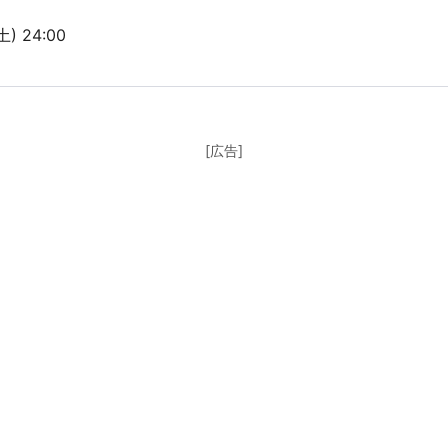
) 24:00
[広告]