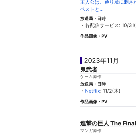
主人公は、通り魔に刺さ
ペストと…
放送局・日時
・各配信サービス: 10/31(火
作品画像・PV
2023年11月
鬼武者
ゲーム原作
放送局・日時
・
Netflix
: 11/2(木)
作品画像・PV
進撃の巨人 The Fina
マンガ原作