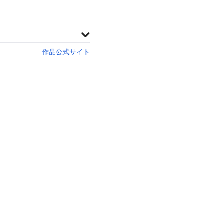
作品公式サイト