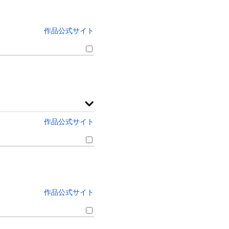
作品公式サイト
作品公式サイト
作品公式サイト