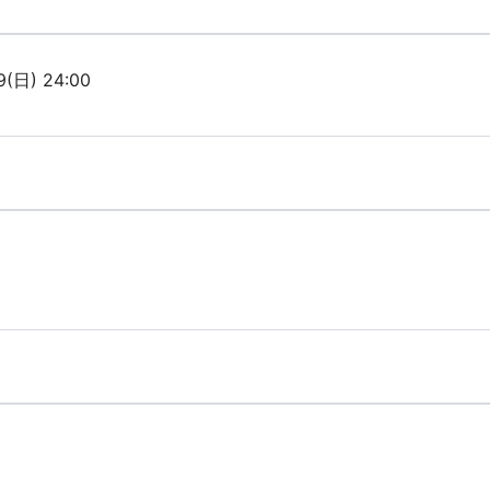
日) 24:00