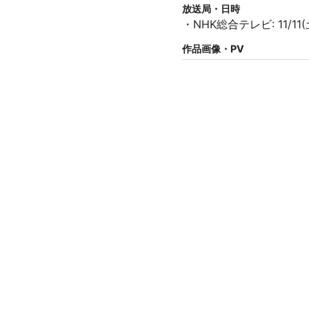
放送局・日時
・NHK総合テレビ: 11/11(土
作品画像・PV