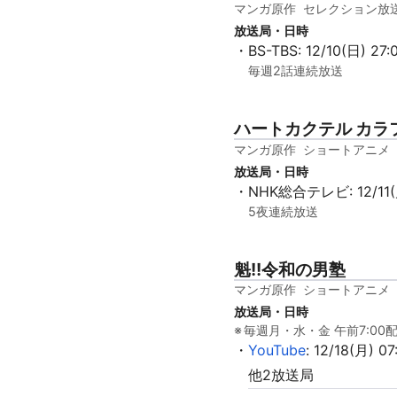
マンガ原作
セレクション放
放送局・日時
・BS-TBS: 12/10(日) 27:
毎週2話連続放送
ハートカクテル カラ
マンガ原作
ショートアニメ
放送局・日時
・NHK総合テレビ: 12/11(月
5夜連続放送
魁!!令和の男塾
マンガ原作
ショートアニメ
放送局・日時
毎週月・水・金 午前7:00
・
YouTube
: 12/18(月) 07
他2放送局