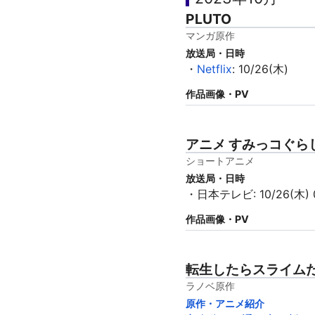
PLUTO
マンガ原作
放送局・日時
・
Netflix
: 10/26(木)
作品画像・PV
アニメ すみっコぐら
ショートアニメ
放送局・日時
・日本テレビ: 10/26(木) 
作品画像・PV
転生したらスライムだ
ラノベ原作
原作・アニメ紹介