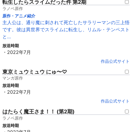
転生したらスライムだった件 第2期
ラノベ原作
原作・アニメ紹介
主人公は、通り魔に刺されて死亡したサラリーマンの三上悟
です。彼は異世界でスライムに転生し、リムル・テンペスト
と…
放送時期
・2022年7月
作品公式サイト
東京ミュウミュウ にゅ〜♡
マンガ原作
放送時期
・2022年7月
作品公式サイト
はたらく魔王さま！！ (第2期)
ラノベ原作
放送時期