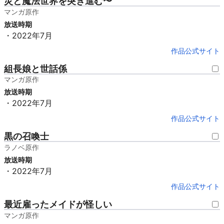
災と魔法世界を突き進む〜
マンガ原作
放送時期
・2022年7月
作品公式サイト
組長娘と世話係
マンガ原作
放送時期
・2022年7月
作品公式サイト
黒の召喚士
ラノベ原作
放送時期
・2022年7月
作品公式サイト
最近雇ったメイドが怪しい
マンガ原作