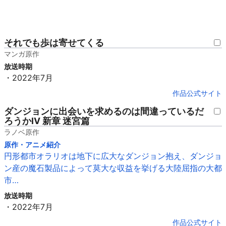
それでも歩は寄せてくる
マンガ原作
放送時期
・2022年7月
作品公式サイト
ダンジョンに出会いを求めるのは間違っているだ
ろうかIV 新章 迷宮篇
ラノベ原作
原作・アニメ紹介
円形都市オラリオは地下に広大なダンジョン抱え、ダンジョ
ン産の魔石製品によって莫大な収益を挙げる大陸屈指の大都
市…
放送時期
・2022年7月
作品公式サイト