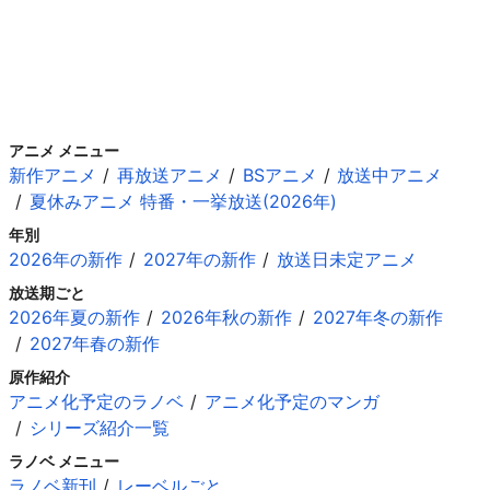
アニメ メニュー
新作アニメ
再放送アニメ
BSアニメ
放送中アニメ
夏休みアニメ 特番・一挙放送(2026年)
年別
2026年の新作
2027年の新作
放送日未定アニメ
放送期ごと
2026年夏の新作
2026年秋の新作
2027年冬の新作
2027年春の新作
原作紹介
アニメ化予定のラノベ
アニメ化予定のマンガ
シリーズ紹介一覧
ラノベ メニュー
ラノベ新刊
レーベルごと