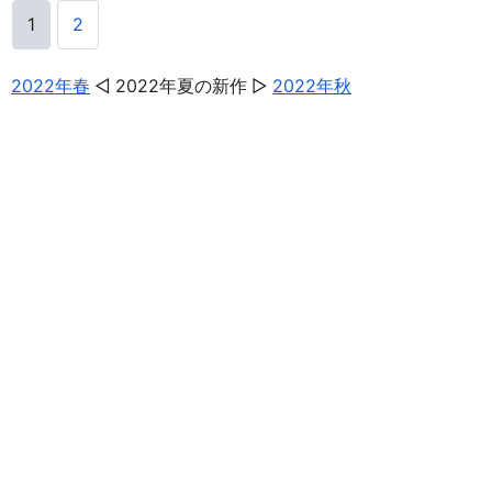
1
2
2022年春
2022年夏の新作
2022年秋