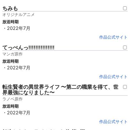
ちみも
オリジナルアニメ
放送時期
・2022年7月
作品公式サイト
てっぺんっ!!!!!!!!!!!!!!!
マンガ原作
放送時期
・2022年7月
作品公式サイト
転生賢者の異世界ライフ 〜第二の職業を得て、世
界最強になりました〜
ラノベ原作
放送時期
・2022年7月
作品公式サイト