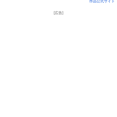
作品公式サイト
[広告]